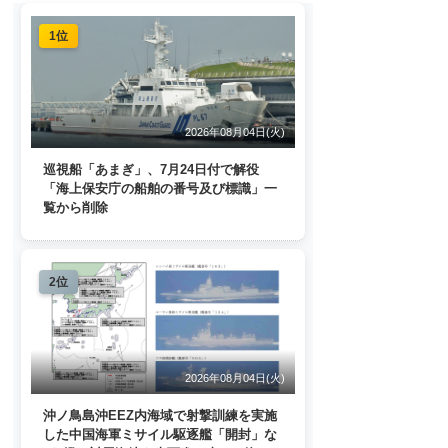
1位
2026年08月04日(火)
巡視船「あまぎ」、7月24日付で解役
「海上保安庁の船舶の番号及び標識」一
覧から削除
2位
2026年08月04日(火)
沖ノ鳥島沖EEZ内海域で射撃訓練を実施
した中国海軍ミサイル駆逐艦「開封」な