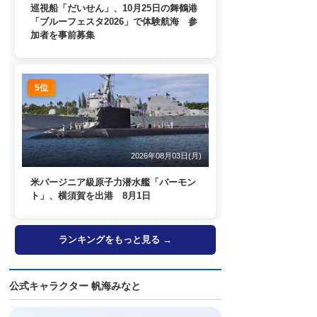
巡視船「だいせん」、10月25日の舞鶴港
「ブルーフェスタ2026」で体験航海 参
加者を事前募集
5位
2026年08月03日(月)
米バージニア級原子力潜水艦「バーモン
ト」、横須賀を出港 8月1日
ランキングをもっと見る →
公式キャラクター 帆海みなと