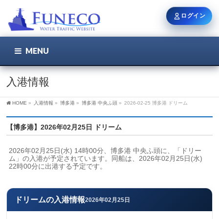
ログイン
MENU
こちら
ユーザー名 / メール
入港情報
HOME
»
入港情報
»
博多港
»
博多港 中央ふ頭
»
2026-02-25 博多港 ドリーム
パスワード
【博多港】2026年02月25日 ドリーム
2026年02月25日(水) 14時00分、博多港 中央ふ頭に、「ドリー
ログイン状態を保持
ム」の入港が予定されています。同船は、2026年02月25日(水) 
22時00分に出港する予定です。
新規登録
パスワードを忘れた方
ドリームの入港情報
2026年02月25日