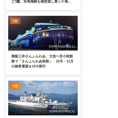
ど3艦、対馬海峡を南西進し東シナ海
へ 日本列島を周回
3位
2026年08月01日(土)
商船三井さんふらわあ、大洗〜苫小牧航
路で「さんふらわあ秋割」 10月・11月
の旅客運賃を10％割引
4位
2026年08月04日(火)