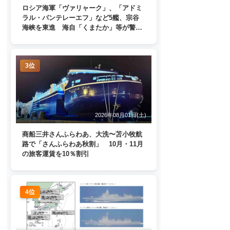
ロシア海軍「ヴァリャーク」、「アドミ
ラル・パンテレーエフ」など5艦、宗谷
海峡を東進 海自「くまたか」等が警戒
監視
3位
2026年08月01日(土)
商船三井さんふらわあ、大洗〜苫小牧航
路で「さんふらわあ秋割」 10月・11月
の旅客運賃を10％割引
4位