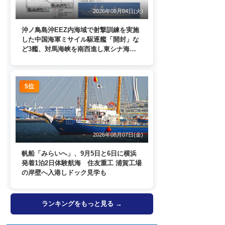
2026年08月04日(火)
沖ノ鳥島沖EEZ内海域で射撃訓練を実施
した中国海軍ミサイル駆逐艦「開封」な
ど3艦、対馬海峡を南西進し東シナ海
へ 日本列島を周回
5位
2026年08月07日(金)
帆船「みらいへ」、9月5日と6日に横浜
発着1泊2日体験航海 住友重工 浦賀工場
の岸壁へ入港しドック見学も
ランキングをもっと見る →