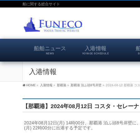
船に関する総合サイト
船舶ニュース
入港情報
NEWS
VOYAGE SCHEDULE
S
入港情報
HOME
»
入港情報
»
那覇港
»
那覇港 泊ふ頭8号岸壁
»
2024-08-12 那覇港
【那覇港】2024年08月12日 コスタ・セレーナ
2024年08月12日(月) 14時00分、那覇港 泊ふ頭8号
(月) 22時00分に出港する予定です。