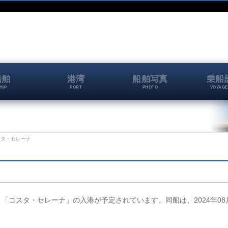
船舶
港湾
船舶写真
乗船
HIP
PORT
PHOTO
VOYAGE
 コスタ・セレーナ
岸壁に、「コスタ・セレーナ」の入港が予定されています。同船は、2024年08