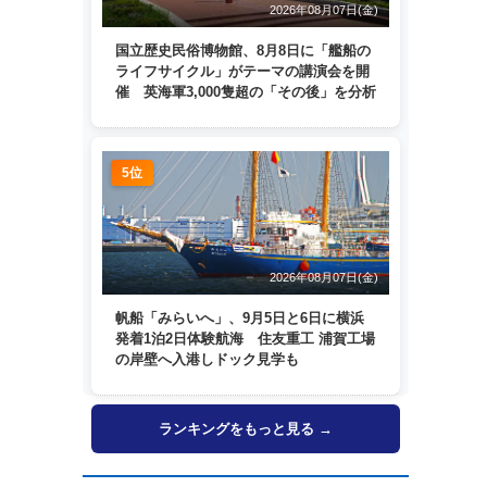
2026年08月07日(金)
国立歴史民俗博物館、8月8日に「艦船の
ライフサイクル」がテーマの講演会を開
催 英海軍3,000隻超の「その後」を分析
5位
2026年08月07日(金)
帆船「みらいへ」、9月5日と6日に横浜
発着1泊2日体験航海 住友重工 浦賀工場
の岸壁へ入港しドック見学も
ランキングをもっと見る →