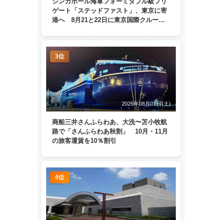
シンガポール海軍フォーミダブル級フリ
ゲート「ステッドファスト」、東京に寄
港へ 8月21と22日に東京国際クルーズ
ターミナルで一般公開
3位
2026年08月01日(土)
商船三井さんふらわあ、大洗〜苫小牧航
路で「さんふらわあ秋割」 10月・11月
の旅客運賃を10％割引
4位