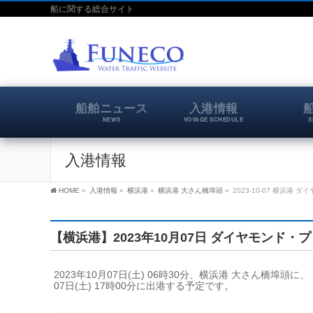
船に関する総合サイト
船舶ニュース
入港情報
NEWS
VOYAGE SCHEDULE
S
入港情報
HOME
»
入港情報
»
横浜港
»
横浜港 大さん橋埠頭
»
2023-10-07 横浜港
【横浜港】2023年10月07日 ダイヤモンド・
2023年10月07日(土) 06時30分、横浜港 大さん橋
07日(土) 17時00分に出港する予定です。