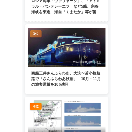
ロシア海軍「ヴァリャーク」、「アドミ
ラル・パンテレーエフ」など5艦、宗谷
海峡を東進 海自「くまたか」等が警戒
監視
3位
2026年08月01日(土)
商船三井さんふらわあ、大洗〜苫小牧航
路で「さんふらわあ秋割」 10月・11月
の旅客運賃を10％割引
4位