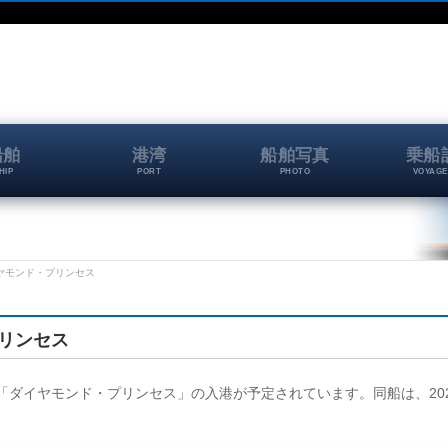
船舶
港湾
船舶写真
乗船
HIP
PORT
PHOTO
VOYAGE
 ダイヤモンド・プリンセス
プリンセス
埠頭に、「ダイヤモンド・プリンセス」の入港が予定されています。同船は、202