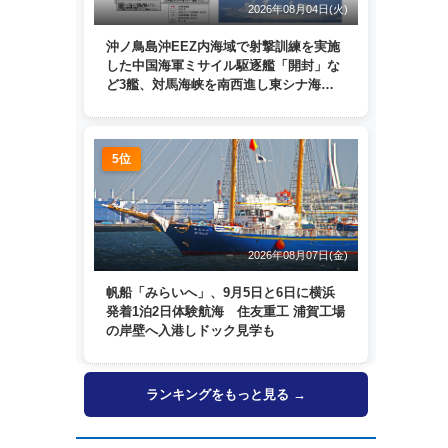
2026年08月04日(火)
沖ノ鳥島沖EEZ内海域で射撃訓練を実施
した中国海軍ミサイル駆逐艦「開封」な
ど3艦、対馬海峡を南西進し東シナ海
へ 日本列島を周回
5位
2026年08月07日(金)
帆船「みらいへ」、9月5日と6日に横浜
発着1泊2日体験航海 住友重工 浦賀工場
の岸壁へ入港しドック見学も
ランキングをもっと見る →