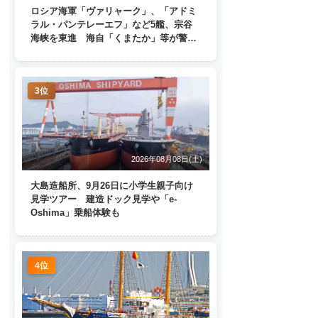
ロシア海軍「ヴァリャーク」、「アドミ
ラル・パンテレーエフ」など5艦、宗谷
海峡を東進 海自「くまたか」等が警戒
監視
3位
2026年08月08日(土)
大島造船所、9月26日に小学生親子向け
見学ツアー 建造ドック見学や「e-
Oshima」乗船体験も
4位