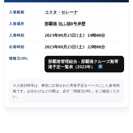
コスタ・セレーナ
入港船舶
那覇港 泊ふ頭8号岸壁
入港場所
2023年09月23日(土) 14時00分
入港時刻
2023年09月23日(土) 22時00分
出港時刻
情報元URL
那覇港管理組合 - 那覇港クルーズ船寄
港予定一覧表（2023年）
※入港日時等は、事前に計画された寄港予定をベースにした参考情
報です。お出かけなどの際は、必ず「情報元URL」をご確認くださ
い。