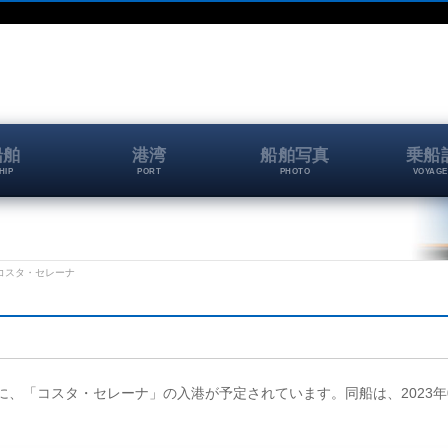
船舶
港湾
船舶写真
乗船
HIP
PORT
PHOTO
VOYAGE
垣港 コスタ・セレーナ
ズ岸壁に、「コスタ・セレーナ」の入港が予定されています。同船は、2023年0