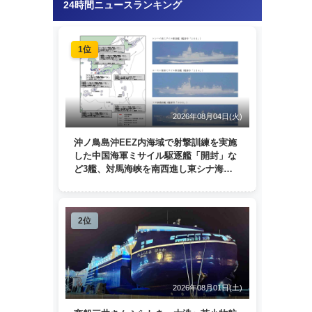
24時間ニュースランキング
1位
2026年08月04日(火)
沖ノ鳥島沖EEZ内海域で射撃訓練を実施
した中国海軍ミサイル駆逐艦「開封」な
ど3艦、対馬海峡を南西進し東シナ海
へ 日本列島を周回
2位
2026年08月01日(土)