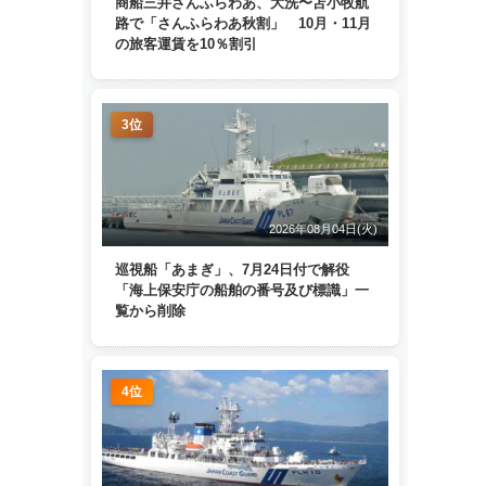
商船三井さんふらわあ、大洗〜苫小牧航
路で「さんふらわあ秋割」 10月・11月
の旅客運賃を10％割引
3位
2026年08月04日(火)
巡視船「あまぎ」、7月24日付で解役
「海上保安庁の船舶の番号及び標識」一
覧から削除
4位