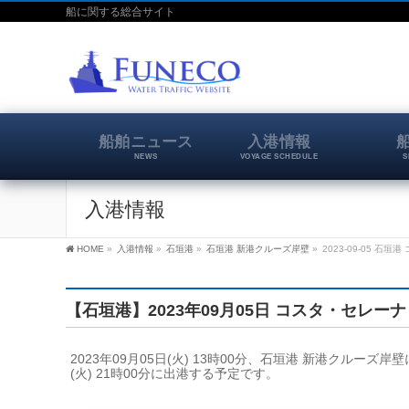
船に関する総合サイト
船舶ニュース
入港情報
NEWS
VOYAGE SCHEDULE
S
入港情報
HOME
»
入港情報
»
石垣港
»
石垣港 新港クルーズ岸壁
»
2023-09-05 石
【石垣港】2023年09月05日 コスタ・セレーナ
2023年09月05日(火) 13時00分、石垣港 新港クルー
(火) 21時00分に出港する予定です。