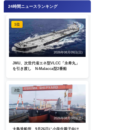
24時間ニュースランキング
1位
2026年08月09日(日)
JMU、次世代省エネ型VLCC「永希丸」
を引き渡し N-Malacca型2番船
2位
2026年08月08日(土)
大島造船所、9月26日に小学生親子向け