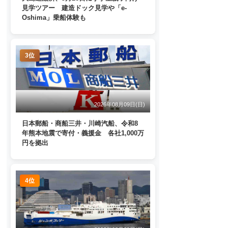
見学ツアー 建造ドック見学や「e-
Oshima」乗船体験も
3位
2026年08月09日(日)
日本郵船・商船三井・川崎汽船、令和8
年熊本地震で寄付・義援金 各社1,000万
円を拠出
4位