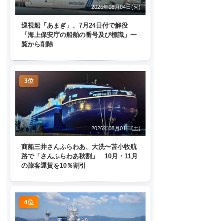
2026年08月04日(火)
巡視船「あまぎ」、7月24日付で解役
「海上保安庁の船舶の番号及び標識」一
覧から削除
3位
2026年08月01日(土)
商船三井さんふらわあ、大洗〜苫小牧航
路で「さんふらわあ秋割」 10月・11月
の旅客運賃を10％割引
4位