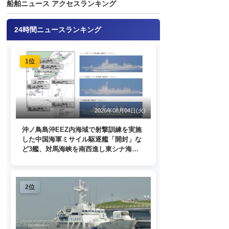
船舶ニュース アクセスランキング
24時間ニュースランキング
1位
2026年08月04日(火)
沖ノ鳥島沖EEZ内海域で射撃訓練を実施
した中国海軍ミサイル駆逐艦「開封」な
ど3艦、対馬海峡を南西進し東シナ海
へ 日本列島を周回
2位