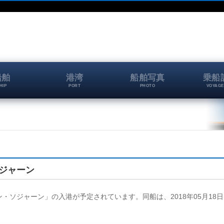
船舶
港湾
船舶写真
乗船
HIP
PORT
PHOTO
VOYAGE
ソジャーン
ーン・ソジャーン」の入港が予定されています。同船は、2018年05月18日(金