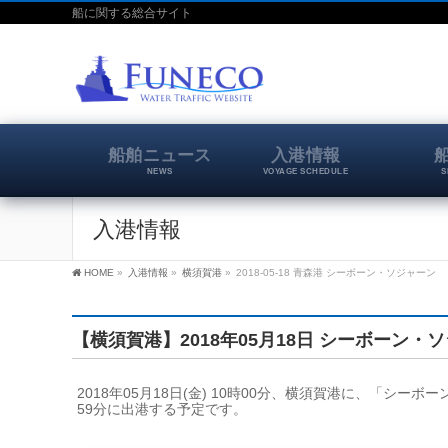
船に関する総合サイト
船舶ニュース
入港情報
NEWS
VOYAGE SCHEDULE
S
入港情報
HOME
»
入港情報
»
横須賀港
»
2018-05-18 青森港 シーボーン・ソジャーン
【横須賀港】2018年05月18日 シーボーン・
2018年05月18日(金) 10時00分、横須賀港に、「シーボ
59分に出港する予定です。