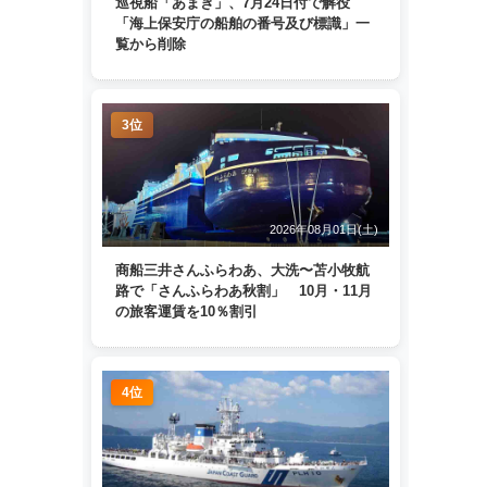
巡視船「あまぎ」、7月24日付で解役
「海上保安庁の船舶の番号及び標識」一
覧から削除
3位
2026年08月01日(土)
商船三井さんふらわあ、大洗〜苫小牧航
路で「さんふらわあ秋割」 10月・11月
の旅客運賃を10％割引
4位