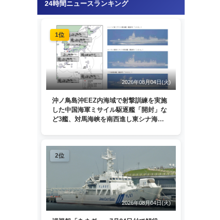
24時間ニュースランキング
1位
2026年08月04日(火)
沖ノ鳥島沖EEZ内海域で射撃訓練を実施
した中国海軍ミサイル駆逐艦「開封」な
ど3艦、対馬海峡を南西進し東シナ海
へ 日本列島を周回
2位
2026年08月04日(火)