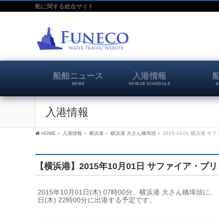
船に関する総合サイト
船舶ニュース
入港情報
NEWS
VOYAGE SCHEDULE
S
入港情報
HOME
»
入港情報
»
横浜港
»
横浜港 大さん橋埠頭
»
2015-10-01 横浜港
【横浜港】2015年10月01日 サファイア・プ
2015年10月01日(木) 07時00分、横浜港 大さん橋埠
日(木) 22時00分に出港する予定です。