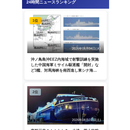
24時間ニュースランキング
1位
2026年08月04日(火)
沖ノ鳥島沖EEZ内海域で射撃訓練を実施
した中国海軍ミサイル駆逐艦「開封」な
ど3艦、対馬海峡を南西進し東シナ海
へ 日本列島を周回
2位
2026年08月01日(土)