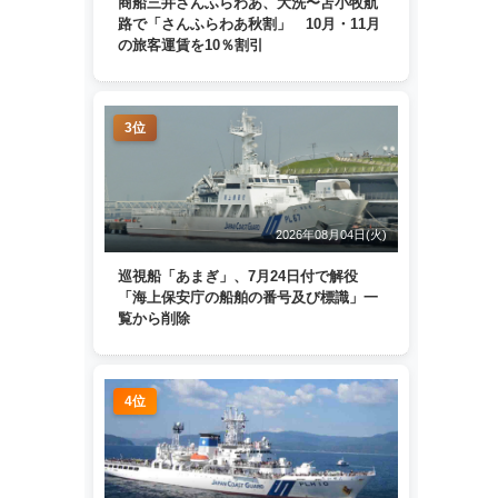
商船三井さんふらわあ、大洗〜苫小牧航
路で「さんふらわあ秋割」 10月・11月
の旅客運賃を10％割引
3位
2026年08月04日(火)
巡視船「あまぎ」、7月24日付で解役
「海上保安庁の船舶の番号及び標識」一
覧から削除
4位