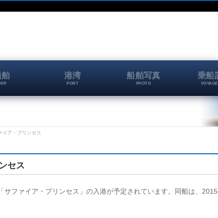
船舶
港湾
船舶写真
乗船
HIP
PORT
PHOTO
VOYAGE
 サファイア・プリンセス
リンセス
頭に、「サファイア・プリンセス」の入港が予定されています。同船は、2015年