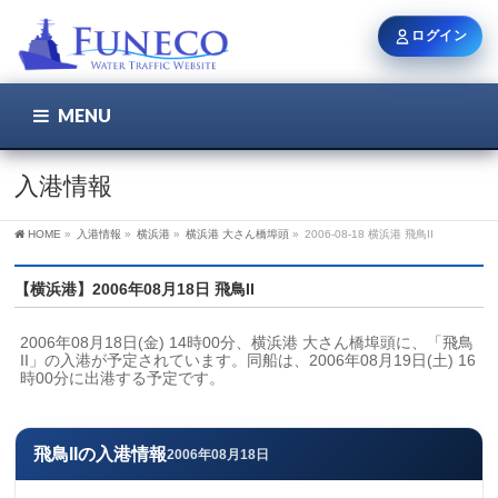
ログイン
MENU
こちら
ユーザー名 / メール
入港情報
HOME
»
入港情報
»
横浜港
»
横浜港 大さん橋埠頭
»
2006-08-18 横浜港 飛鳥II
パスワード
【横浜港】2006年08月18日 飛鳥II
2006年08月18日(金) 14時00分、横浜港 大さん橋埠頭に、「飛鳥
ログイン状態を保持
II」の入港が予定されています。同船は、2006年08月19日(土) 16
時00分に出港する予定です。
新規登録
パスワードを忘れた方
飛鳥IIの入港情報
2006年08月18日