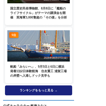
国立歴史民俗博物館、8月8日に「艦船の
ライフサイクル」がテーマの講演会を開
催 英海軍3,000隻超の「その後」を分析
5位
2026年08月07日(金)
帆船「みらいへ」、9月5日と6日に横浜
発着1泊2日体験航海 住友重工 浦賀工場
の岸壁へ入港しドック見学も
ランキングをもっと見る →
公式キャラクター 帆海みなと