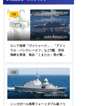
1位
2026年08月06日(木)
ロシア海軍「ヴァリャーク」、「アドミ
ラル・パンテレーエフ」など5艦、宗谷
海峡を東進 海自「くまたか」等が警戒
監視
2位
2026年08月07日(金)
シンガポール海軍フォーミダブル級フリ