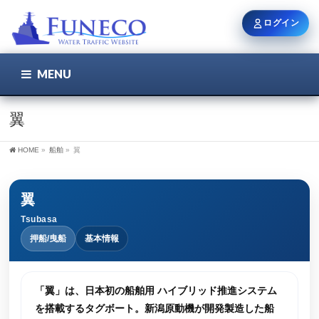
ログイン
MENU
こちら
ユーザー名 / メール
翼
HOME
»
船舶
»
翼
パスワード
翼
Tsubasa
ログイン状態を保持
押船/曳船
基本情報
新規登録
パスワードを忘れた方
「翼」は、日本初の船舶用 ハイブリッド推進システム
を搭載するタグボート。新潟原動機が開発製造した船