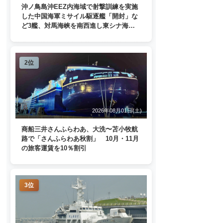
沖ノ鳥島沖EEZ内海域で射撃訓練を実施
した中国海軍ミサイル駆逐艦「開封」な
ど3艦、対馬海峡を南西進し東シナ海
へ 日本列島を周回
2位
2026年08月01日(土)
商船三井さんふらわあ、大洗〜苫小牧航
路で「さんふらわあ秋割」 10月・11月
の旅客運賃を10％割引
3位