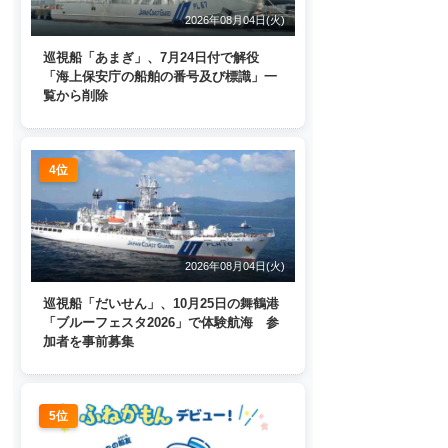
2026年08月04日(火)
巡視船「あまぎ」、7月24日付で解役
「海上保安庁の船舶の番号及び標識」一
覧から削除
4位
2026年08月04日(火)
巡視船「だいせん」、10月25日の舞鶴港
「ブルーフェスタ2026」で体験航海 参
加者を事前募集
5位