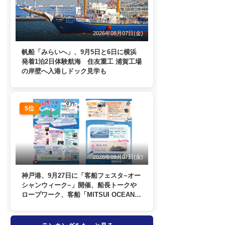
2026年08月07日(金)
帆船「みらいへ」、9月5日と6日に横浜
発着1泊2日体験航海 住友重工 浦賀工場
の岸壁へ入港しドック見学も
5位
2026年08月07日(金)
神戸港、9月27日に「客船フェスタ~オー
シャンウィーク~」開催、船長トークや
ロープワーク、客船「MITSUI OCEAN
FUJI」歓送も