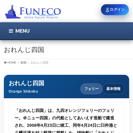
ログイン
MENU
こちら
ユーザー名 / メール
おれんじ四国
HOME
»
船舶
»
おれんじ四国
パスワード
おれんじ四国
フェリー
基本情報
Orange Shikoku
ログイン状態を保持
「おれんじ四国」は、九四オレンジフェリーのフェリ
ー。＠ニュー四国」の代船としてあいえす造船で建造
新規登録
パスワードを忘れた方
され、2008年4月23日に竣工、同年4月24日に臼杵港と
八幡浜港を結ぶ航路に就航した。姉妹船に「おれんじ