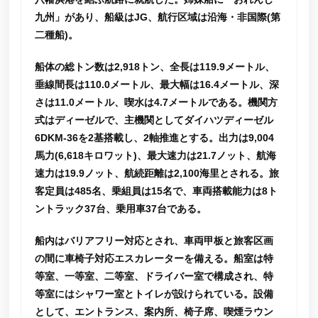
九州」があり、船級はJG、航行区域は沿海・非国際(第
二種船)。
船体の総トン数は2,918トン、全長は119.9メートル、
垂線間長は110.0メートル、最大幅は16.4メートル、深
さは11.0メートル、喫水は4.7メートルである。機関方
式はディーゼルで、主機関としてダイハツディーゼル
6DKM-36を2基搭載し、2軸推進とする。出力は9,004
馬力(6,618キロワット)、最大速力は21.7ノット、航海
速力は19.9ノット、航続距離は2,100海里とされる。旅
客定員は485名、乗組員は15名で、車両搭載能力は8ト
ントラック37台、乗用車37台である。
船内はバリアフリー対応とされ、車両甲板と旅客区画
の間に車椅子対応エスカレーターを備える。船室は特
等室、一等室、二等室、ドライバー室で構成され、特
等室にはシャワー室とトイレが設けられている。設備
として、エントランス、案内所、椅子席、喫煙ラウン