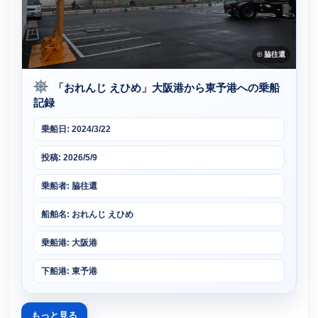
© 脇往還
「おれんじ えひめ」大阪港から東予港への乗船
記録
乗船日: 2024/3/22
投稿: 2026/5/9
乗船者: 脇往還
船舶名: おれんじ えひめ
乗船港: 大阪港
下船港: 東予港
もっと見る