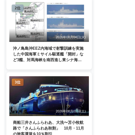
2位
2026年08月04日(火)
沖ノ鳥島沖EEZ内海域で射撃訓練を実施
した中国海軍ミサイル駆逐艦「開封」な
ど3艦、対馬海峡を南西進し東シナ海
へ 日本列島を周回
3位
2026年08月01日(土)
商船三井さんふらわあ、大洗〜苫小牧航
路で「さんふらわあ秋割」 10月・11月
の旅客運賃を10％割引