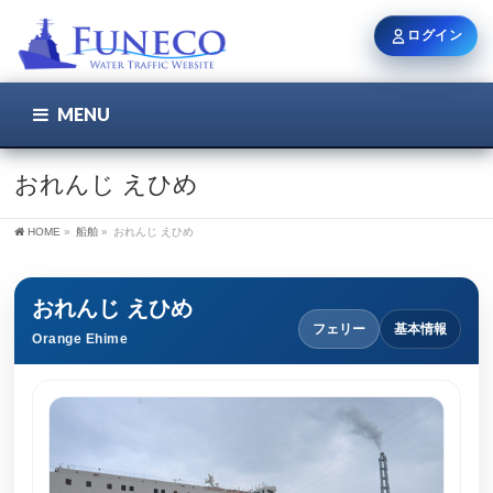
ログイン
MENU
こちら
ユーザー名 / メール
おれんじ えひめ
HOME
»
船舶
»
おれんじ えひめ
パスワード
おれんじ えひめ
フェリー
基本情報
Orange Ehime
ログイン状態を保持
新規登録
パスワードを忘れた方