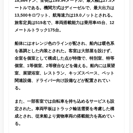
18,864トン、全長は199.94メートル、最大幅は27.5メ
ートルである。機関方式はディーゼルで、最大出力は
13,500キロワット、航海速力は19.0ノットとされる。
旅客定員は519名で、車両搭載能力は乗用車45台、12
メートルトラック175台。
船体にはオレンジ色のラインが配され、船内は暖色系
を基調とした内装とされた。客室は大部屋を設けず、
全室を個室として構成した点が特徴で、特別室、特等
個室、1等個室、2等寝台などを備える。船内には展望
室、展望浴室、レストラン、キッズスペース、ペット
関連設備、ドライバー向け設備などが配置されてい
る。
また、一部客室では自転車を持ち込めるサービスも設
定された。車両甲板はトラック輸送需要を考慮した構
成とされ、従来船より貨物車両の搭載能力を高めてい
る。