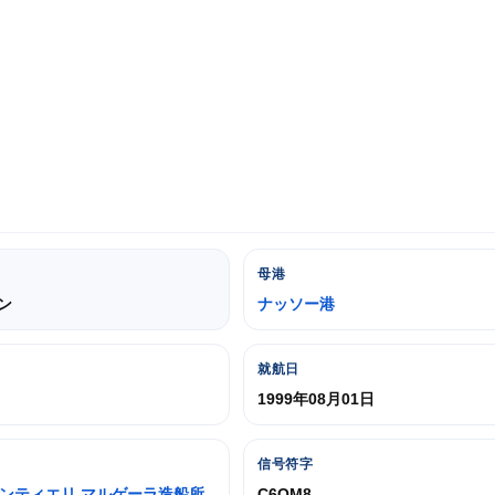
母港
トン
ナッソー港
就航日
1999年08月01日
信号符字
ンティエリ マルゲーラ造船所
C6QM8