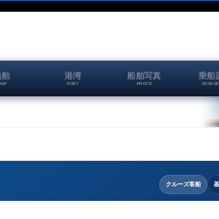
船舶
港湾
船舶写真
乗船
HIP
PORT
PHOTO
VOYAGE
クルーズ客船