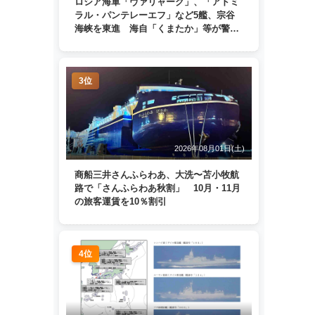
ロシア海軍「ヴァリャーク」、「アドミ
ラル・パンテレーエフ」など5艦、宗谷
海峡を東進 海自「くまたか」等が警戒
監視
3位
2026年08月01日(土)
商船三井さんふらわあ、大洗〜苫小牧航
路で「さんふらわあ秋割」 10月・11月
の旅客運賃を10％割引
4位