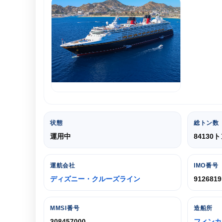
状態
総トン数
運用中
84130
運航会社
IMO番号
ディズニー・クルーズライン
9126819
MMSI番号
造船所
308457000
フィンカ