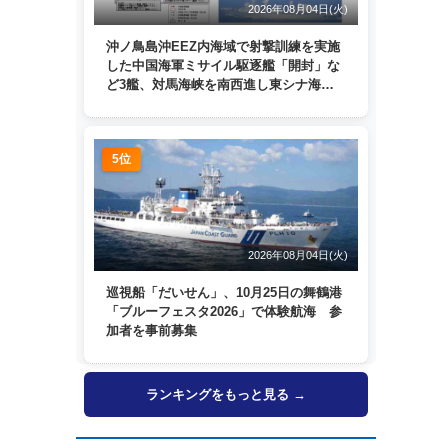
2026年08月04日(火)
沖ノ鳥島沖EEZ内海域で射撃訓練を実施
した中国海軍ミサイル駆逐艦「開封」な
ど3艦、対馬海峡を南西進し東シナ海
へ 日本列島を周回
5位
2026年08月04日(火)
巡視船「だいせん」、10月25日の舞鶴港
「ブルーフェスタ2026」で体験航海 参
加者を事前募集
ランキングをもっと見る →