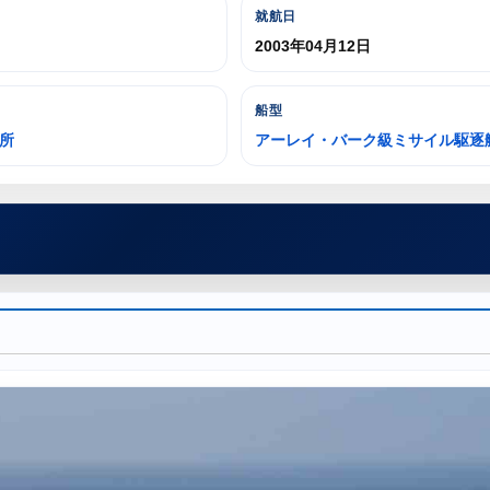
就航日
2003年04月12日
船型
所
アーレイ・バーク級ミサイル駆逐