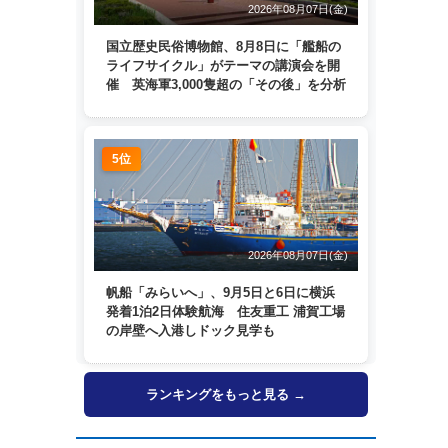
2026年08月07日(金)
国立歴史民俗博物館、8月8日に「艦船の
ライフサイクル」がテーマの講演会を開
催 英海軍3,000隻超の「その後」を分析
5位
2026年08月07日(金)
帆船「みらいへ」、9月5日と6日に横浜
発着1泊2日体験航海 住友重工 浦賀工場
の岸壁へ入港しドック見学も
ランキングをもっと見る →