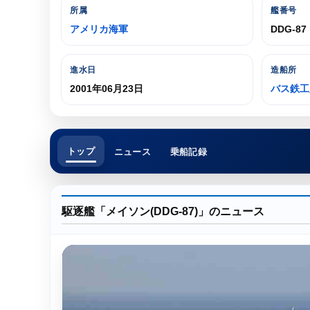
所属
艦番号
アメリカ海軍
DDG-87
進水日
造船所
2001年06月23日
バス鉄工
トップ
ニュース
乗船記録
駆逐艦「メイソン(DDG-87)」のニュース