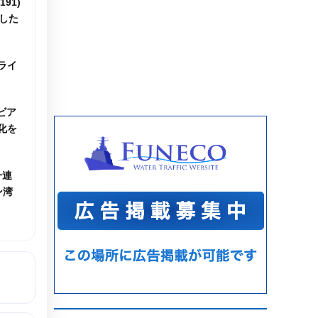
91)
した
ライ
ビア
化を
一連
ン湾