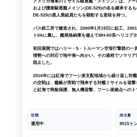
アメリカ海軍のミサイル駆逐艦「メイソン」は、アーレイ
および護衛駆逐艦メイソン(DE-529)の名を継承
DE-529の黒人乗組員たちを顕彰する意味を持つ。
バス鉄工所で建造され、2000年1月19日に起工、200
トIIAに属し、艦尾格納庫を備えてMH-60系ヘリコプ
初回展開ではハリー・S・トルーマン空母打撃群の一員
情勢への対応で地中海へ向かい、その過程でソマリア
阻止した。
2016年には紅海でフーシ派支配地域から繰り返し対艦
の交戦は、艦艇が実戦で飛来する対艦ミサイルを迎撃し
と紅海で商船保護、無人機迎撃、フーシ派拠点へのト
状態
排水量
運用中
9515ト