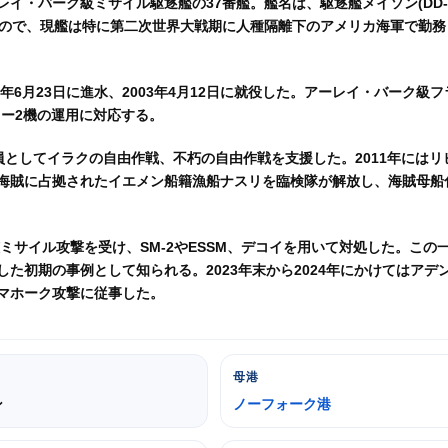
・バーク級ミサイル駆逐艦の37番艦。艦名は、駆逐艦メイソン(DD-1
するもので、現艦は特に第二次世界大戦期に人種隔離下のアメリカ海軍で勤務
1年6月23日に進水、2003年4月12日に就役した。アーレイ・バーク級フ
ター2機の運用に対応する。
としてイラクの自由作戦、不朽の自由作戦を支援した。2011年にはリ
海賊に占拠されたイエメン船籍漁船ナスリを臨検隊が解放し、海賊母船
ミサイル攻撃を受け、SM-2やESSM、デコイを用いて対処した。この
た初期の事例として知られる。2023年末から2024年にかけてはアデ
マホーク攻撃に従事した。
母港
ン
ノーフォーク港