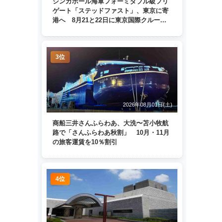
シンガポール海軍フォーミダブル級フリ
ゲート「ステッドファスト」、東京に寄
港へ 8月21と22日に東京国際クルーズ
ターミナルで一般公開
3位
2026年08月01日(土)
商船三井さんふらわあ、大洗〜苫小牧航
路で「さんふらわあ秋割」 10月・11月
の旅客運賃を10％割引
4位