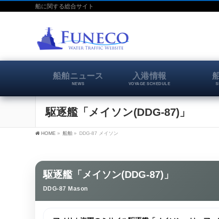
船に関する総合サイト
船舶ニュース
入港情報
NEWS
VOYAGE SCHEDULE
S
駆逐艦「メイソン(DDG-87)」
HOME
»
船舶
»
DDG-87 メイソン
駆逐艦「メイソン(DDG-87)」
DDG-87 Mason