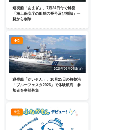
巡視船「あまぎ」、7月24日付で解役
「海上保安庁の船舶の番号及び標識」一
覧から削除
4位
2026年08月04日(火)
巡視船「だいせん」、10月25日の舞鶴港
「ブルーフェスタ2026」で体験航海 参
加者を事前募集
5位