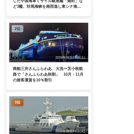
した中国海軍ミサイル駆逐艦「開封」な
ど3艦、対馬海峡を南西進し東シナ海
へ 日本列島を周回
2位
2026年08月01日(土)
商船三井さんふらわあ、大洗〜苫小牧航
路で「さんふらわあ秋割」 10月・11月
の旅客運賃を10％割引
3位
2026年08月04日(火)