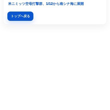
米ニミッツ空母打撃群、1/12から南シナ海に展開
トップへ戻る