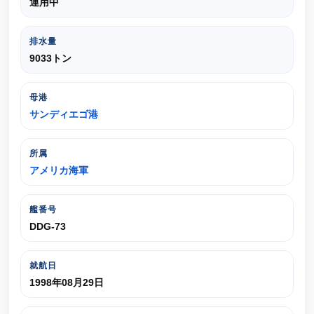
運用中
排水量
9033トン
母港
サンディエゴ港
所属
アメリカ海軍
艦番号
DDG-73
就航日
1998年08月29日