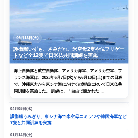
06月13日(火)
護衛艦いずも、さみだれ、米空母2隻や仏フリゲー
トなど全12隻で日米仏共同訓練を実施
海上自衛隊と航空自衛隊、アメリカ海軍、アメリカ空軍、フ
ランス海軍は、2023年6月7日(水)から6月10日(土)までの日程
で、沖縄東方から東シナ海にかけての海域において日米仏共
同訓練を実施した。 訓練は、「自由で開かれた …
04月05日(水)
護衛艦うみぎり、東シナ海で米空母ニミッツや韓国海軍など
7隻と共同訓練を実施
01月14日(土)