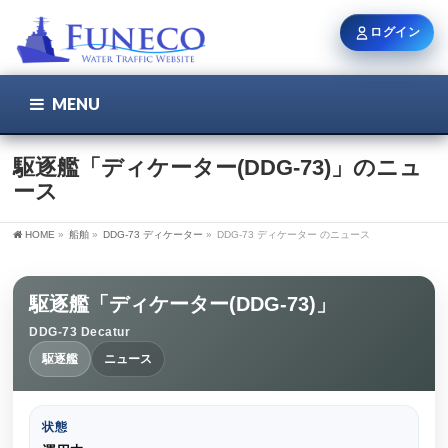
ログイン
MENU
こちら
ユーザー名 / メール
駆逐艦「ディケーター(DDG-73)」のニュ
ース
パスワード
HOME
»
船舶
»
DDG-73 ディケーター
»
DDG-73 ディケーター のニュース
駆逐艦「ディケーター(DDG-73)」
ログイン状態を保持
DDG-73 Decatur
駆逐艦
ニュース
新規登録
パスワードを忘れた方
状態