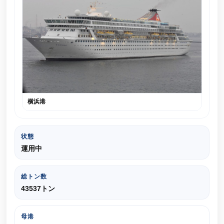
横浜港
状態
運用中
総トン数
43537トン
母港