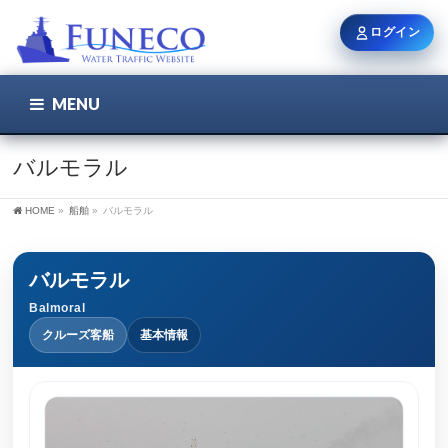
ログイン
MENU
こちら
ユーザー名 / メール
バルモラル
HOME
»
船舶
»
バルモラル
パスワード
バルモラル
Balmoral
ログイン状態を保持
クルーズ客船
基本情報
新規登録
パスワードを忘れた方