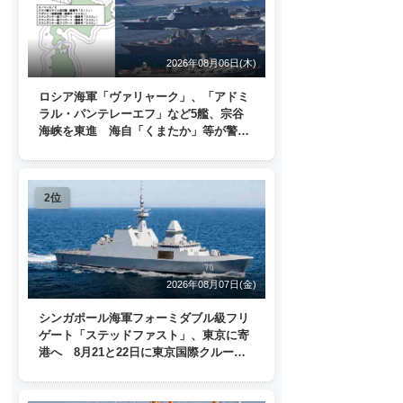
2026年08月06日(木)
ロシア海軍「ヴァリャーク」、「アドミ
ラル・パンテレーエフ」など5艦、宗谷
海峡を東進 海自「くまたか」等が警戒
監視
2位
2026年08月07日(金)
シンガポール海軍フォーミダブル級フリ
ゲート「ステッドファスト」、東京に寄
港へ 8月21と22日に東京国際クルーズ
ターミナルで一般公開