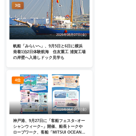
3位
2026年08月07日(金)
帆船「みらいへ」、9月5日と6日に横浜
発着1泊2日体験航海 住友重工 浦賀工場
の岸壁へ入港しドック見学も
4位
2026年08月07日(金)
神戸港、9月27日に「客船フェスタ~オー
シャンウィーク~」開催、船長トークや
ロープワーク、客船「MITSUI OCEAN