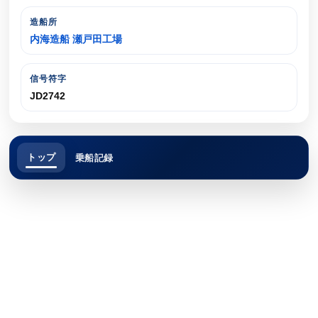
造船所
内海造船 瀬戸田工場
信号符字
JD2742
トップ
乗船記録