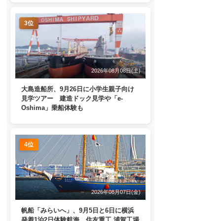
3位
2026年08月08日(土)
大島造船所、9月26日に小学生親子向け
見学ツアー 建造ドック見学や「e-
Oshima」乗船体験も
4位
2026年08月07日(金)
帆船「みらいへ」、9月5日と6日に横浜
発着1泊2日体験航海 住友重工 浦賀工場