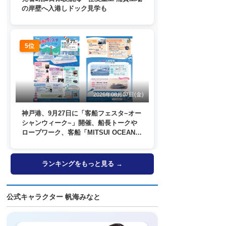
の岸壁へ入港しドック見学も
5位
2026年08月07日(金)
神戸港、9月27日に「客船フェスタ~オー
シャンウィーク~」開催、船長トークや
ロープワーク、客船「MITSUI OCEAN
FUJI」歓送も
ランキングをもっと見る →
公式キャラクター 帆海みなと