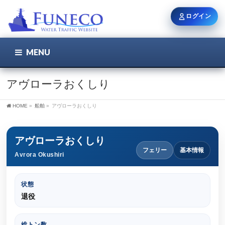
ログイン
MENU
こちら
ユーザー名 / メール
アヴローラおくしり
HOME
»
船舶
»
アヴローラおくしり
パスワード
アヴローラおくしり
フェリー
基本情報
Avrora Okushiri
ログイン状態を保持
状態
退役
新規登録
パスワードを忘れた方
総トン数