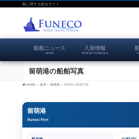
船に関する総合サイト
船舶ニュース
入港情報
NEWS
VOYAGE SCHEDULE
S
留萌港の船舶写真
HOME
»
港湾
»
留萌港
»
留萌港の船舶写真
留萌港
Rumoi Port