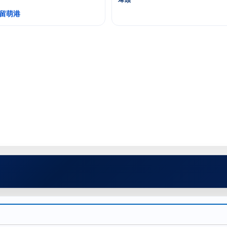
埠頭
 留萌港
 ちとせ
DD-151 あさぎり