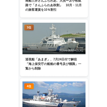
商船三井さんふらわあ、大洗〜苫小牧航
路で「さんふらわあ秋割」 10月・11月
の旅客運賃を10％割引
3位
2026年08月04日(火)
巡視船「あまぎ」、7月24日付で解役
「海上保安庁の船舶の番号及び標識」一
覧から削除
4位