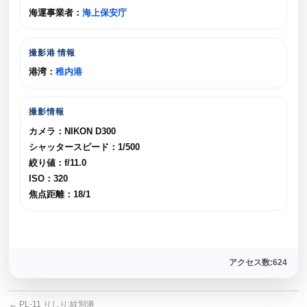
海運事業者：
海上保安庁
撮影港 情報
港湾：
稚内港
撮影情報
カメラ：NIKON D300
シャッタースピード：1/500
絞り値：f/11.0
ISO：320
焦点距離：18/1
アクセス数:624
←
PL-11 りしり:紋別港