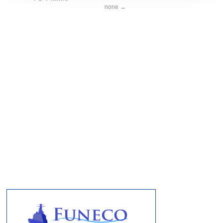
none
→