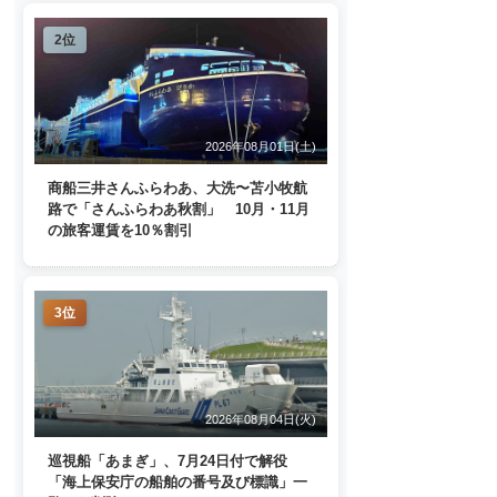
2位
2026年08月01日(土)
商船三井さんふらわあ、大洗〜苫小牧航
路で「さんふらわあ秋割」 10月・11月
の旅客運賃を10％割引
3位
2026年08月04日(火)
巡視船「あまぎ」、7月24日付で解役
「海上保安庁の船舶の番号及び標識」一