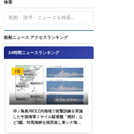
検索
船舶ニュース アクセスランキング
24時間ニュースランキング
1位
2026年08月04日(火)
沖ノ鳥島沖EEZ内海域で射撃訓練を実施
した中国海軍ミサイル駆逐艦「開封」な
ど3艦、対馬海峡を南西進し東シナ海
へ 日本列島を周回