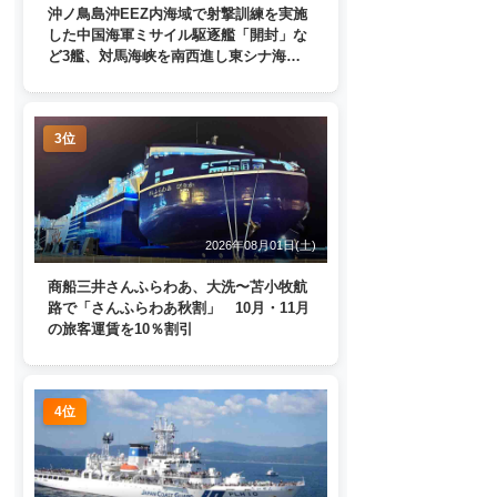
沖ノ鳥島沖EEZ内海域で射撃訓練を実施
した中国海軍ミサイル駆逐艦「開封」な
ど3艦、対馬海峡を南西進し東シナ海
へ 日本列島を周回
3位
2026年08月01日(土)
商船三井さんふらわあ、大洗〜苫小牧航
路で「さんふらわあ秋割」 10月・11月
の旅客運賃を10％割引
4位