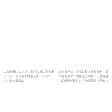
←
輸送艦くにさき、5月30日に高松港
記念艦三笠、5月27日は観覧無料 日
サンポート岸壁で特別公開 5月24日
本海海戦121周年記念式典・三笠保存
まで参加者募集
100周年祝賀で 記念講演も実施
→