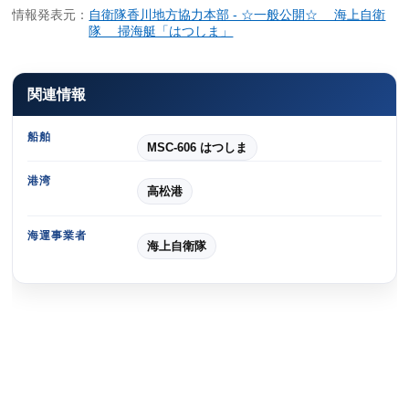
情報発表元：
自衛隊香川地方協力本部 - ☆一般公開☆ 海上自衛
隊 掃海艇「はつしま」
関連情報
船舶
MSC-606 はつしま
港湾
高松港
海運事業者
海上自衛隊