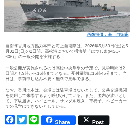
画像提供：海上自衛隊
自衛隊香川地方協力本部と海上自衛隊は、2026年5月30日(土)と5
月31日(日)の2日間、高松港において掃海艇「はつしま(MSC-
606)」の一般公開を実施する。
一般公開が実施されるのは高松中央岸壁の予定で、見学時間は2
日間とも9時から16時までとなる。受付締切は15時45分まで。当
日は、事前申し込み不要・無料で見学できる。
なお、香川地本は、会場には駐車場はないとして、公共交通機関
を使用して来場するよう呼びかけている。また、艦内が狭いとし
て、下駄履き、ハイヒール、サンダル履き、車椅子、ベビーカー
での見学はできないとしている。
Facebook
Twitter
Line
Share
Post