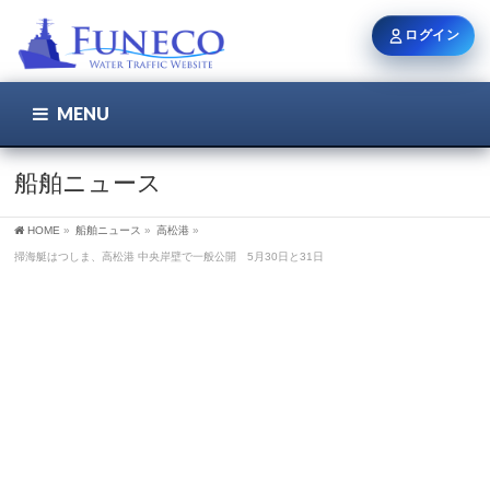
ログイン
MENU
こちら
ユーザー名 / メール
船舶ニュース
HOME
»
船舶ニュース
»
高松港
»
パスワード
掃海艇はつしま、高松港 中央岸壁で一般公開 5月30日と31日
ログイン状態を保持
新規登録
パスワードを忘れた方