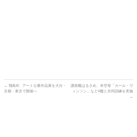
←
飛鳥III、アート公募作品展を大分・
護衛艦はるさめ、米空母「カール・ヴ
京都・東京で開催へ
ィンソン」など4艦と共同訓練を実施
→