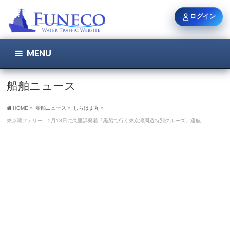
ログイン
MENU
こちら
ユーザー名 / メール
船舶ニュース
HOME
»
船舶ニュース
»
しらはま丸
»
パスワード
東京湾フェリー、5月18日に久里浜発着「黒船で行く東京湾周遊特別クルーズ」運航
ログイン状態を保持
新規登録
パスワードを忘れた方