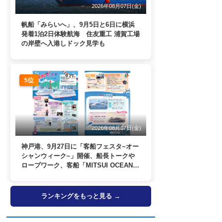
2026年08月07日(金)
帆船「みらいへ」、9月5日と6日に横浜
発着1泊2日体験航海 住友重工 浦賀工場
の岸壁へ入港しドック見学も
5位
2026年08月07日(金)
神戸港、9月27日に「客船フェスタ~オー
シャンウィーク~」開催、船長トークや
ロープワーク、客船「MITSUI OCEAN
FUJI」歓送も
ランキングをもっと見る →