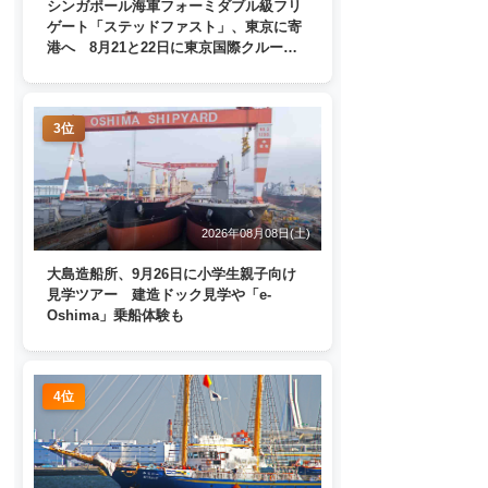
シンガポール海軍フォーミダブル級フリ
ゲート「ステッドファスト」、東京に寄
港へ 8月21と22日に東京国際クルーズ
ターミナルで一般公開
3位
2026年08月08日(土)
大島造船所、9月26日に小学生親子向け
見学ツアー 建造ドック見学や「e-
Oshima」乗船体験も
4位