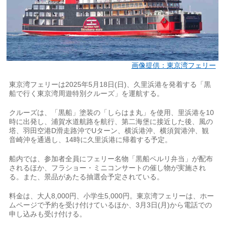
画像提供：東京湾フェリー
東京湾フェリーは2025年5月18日(日)、久里浜港を発着する「黒
船で行く東京湾周遊特別クルーズ」を運航する。
クルーズは、「黒船」塗装の「しらはま丸」を使用、里浜港を10
時に出発し、浦賀水道航路を航行、第二海堡に接近した後、風の
塔、羽田空港D滑走路沖でUターン、横浜港沖、横須賀港沖、観
音崎沖を通過し、14時に久里浜港に帰着する予定。
船内では、参加者全員にフェリー名物「黒船ペルリ弁当」が配布
されるほか、フラショー・ミニコンサートの催し物が実施され
る。また、景品があたる抽選会予定されている。
料金は、大人8,000円、小学生5,000円。東京湾フェリーは、ホー
ムページで予約を受け付けているほか、3月3日(月)から電話での
申し込みも受け付ける。