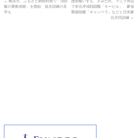
←
横浜市、ふるさと納税特典で「消防
護衛艦いずも、さみだれ、マニラ周辺
艇の乗船体験」を開始 放水訓練の見
で米沿岸域戦闘艦「モービル」、豪強
学も
襲揚陸艦「キャンベラ」などと日米豪
比共同訓練
→