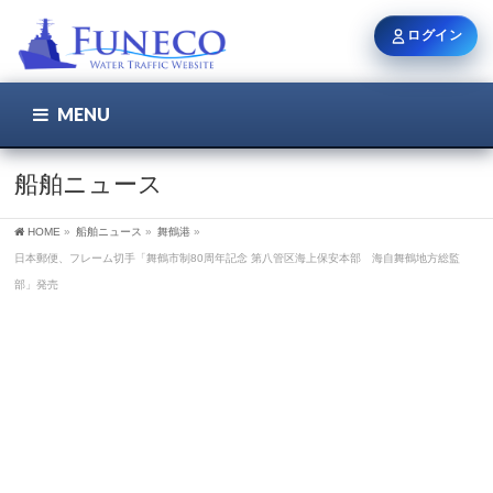
ログイン
MENU
こちら
ユーザー名 / メール
船舶ニュース
HOME
»
船舶ニュース
»
舞鶴港
»
パスワード
日本郵便、フレーム切手「舞鶴市制80周年記念 第八管区海上保安本部 海自舞鶴地方総監
部」発売
ログイン状態を保持
新規登録
パスワードを忘れた方