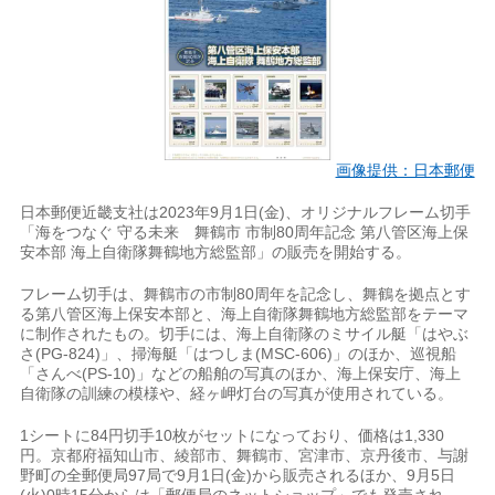
画像提供：日本郵便
日本郵便近畿支社は2023年9月1日(金)、オリジナルフレーム切手
「海をつなぐ 守る未来 舞鶴市 市制80周年記念 第八管区海上保
安本部 海上自衛隊舞鶴地方総監部」の販売を開始する。
フレーム切手は、舞鶴市の市制80周年を記念し、舞鶴を拠点とす
る第八管区海上保安本部と、海上自衛隊舞鶴地方総監部をテーマ
に制作されたもの。切手には、海上自衛隊のミサイル艇「はやぶ
さ(PG-824)」、掃海艇「はつしま(MSC-606)」のほか、巡視船
「さんべ(PS-10)」などの船舶の写真のほか、海上保安庁、海上
自衛隊の訓練の模様や、経ヶ岬灯台の写真が使用されている。
1シートに84円切手10枚がセットになっており、価格は1,330
円。京都府福知山市、綾部市、舞鶴市、宮津市、京丹後市、与謝
野町の全郵便局97局で9月1日(金)から販売されるほか、9月5日
(火)0時15分からは「郵便局のネットショップ」でも発売され