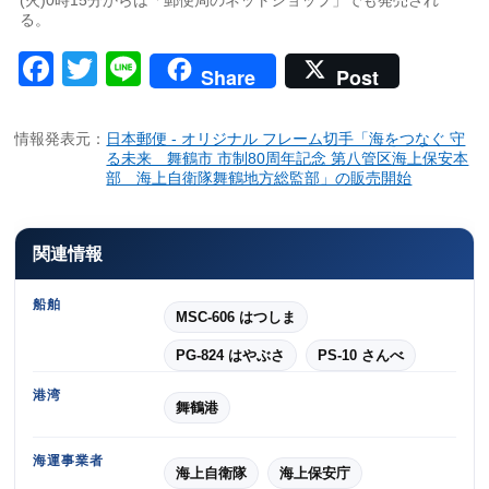
る。
Facebook
Twitter
Line
Share
Post
情報発表元：
日本郵便 - オリジナル フレーム切手「海をつなぐ 守
る未来 舞鶴市 市制80周年記念 第八管区海上保安本
部 海上自衛隊舞鶴地方総監部」の販売開始
関連情報
船舶
MSC-606 はつしま
PG-824 はやぶさ
PS-10 さんべ
港湾
舞鶴港
海運事業者
海上自衛隊
海上保安庁