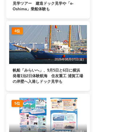
見学ツアー 建造ドック見学や「e-
Oshima」乗船体験も
4位
2026年08月07日(金)
帆船「みらいへ」、9月5日と6日に横浜
発着1泊2日体験航海 住友重工 浦賀工場
の岸壁へ入港しドック見学も
5位
2026年08月07日(金)