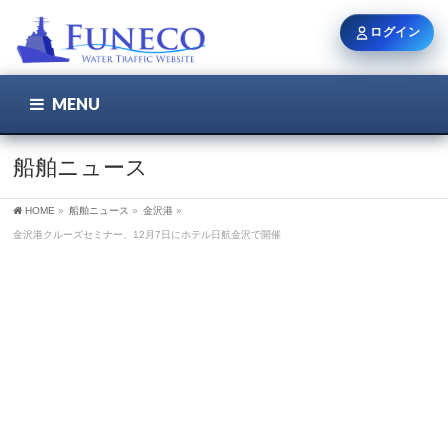
ログイン
MENU
こちら
ユーザー名 / メール
船舶ニュース
HOME
»
船舶ニュース
»
金沢港
»
パスワード
金沢港クルーズセミナー、12月7日にホテル日航金沢で開催
ログイン状態を保持
新規登録
パスワードを忘れた方