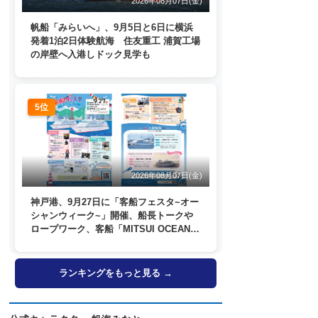
2026年08月07日(金)
帆船「みらいへ」、9月5日と6日に横浜
発着1泊2日体験航海 住友重工 浦賀工場
の岸壁へ入港しドック見学も
5位
2026年08月07日(金)
神戸港、9月27日に「客船フェスタ~オー
シャンウィーク~」開催、船長トークや
ロープワーク、客船「MITSUI OCEAN
FUJI」歓送も
ランキングをもっと見る →