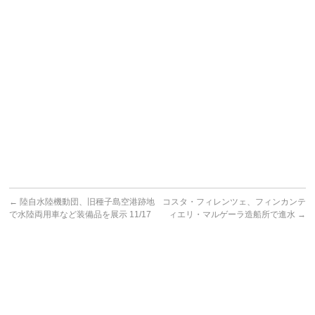
←
陸自水陸機動団、旧種子島空港跡地
コスタ・フィレンツェ、フィンカンテ
で水陸両用車など装備品を展示 11/17
ィエリ・マルゲーラ造船所で進水
→