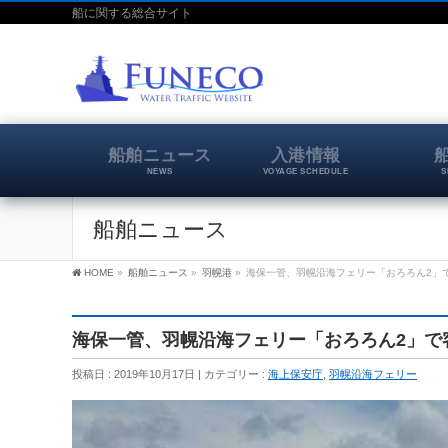
船に関する総合サイト
船舶ニュース
入港情報
NEWS
VOYAGE SCHEDULE
S
船舶ニュース
HOME
»
船舶ニュース
»
羽幌港
»
海保一管、羽幌沿海フェリー「おろろん2」で客
海保一管、羽幌沿海フェリー「おろろん2」で客船
投稿日 : 2019年10月17日
カテゴリー :
海上保安庁
,
羽幌沿海フェリー