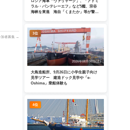
ロシア海軍「ヴァリャーク」、「アドミ
ラル・パンテレーエフ」など5艦、宗谷
海峡を東進 海自「くまたか」等が警戒
監視
3位
 参加者募集
→
2026年08月08日(土)
大島造船所、9月26日に小学生親子向け
見学ツアー 建造ドック見学や「e-
Oshima」乗船体験も
4位