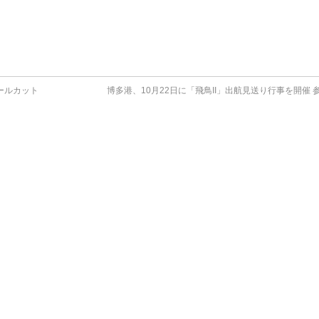
ールカット
博多港、10月22日に「飛鳥II」出航見送り行事を開催