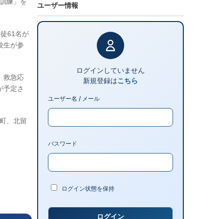
応訓練」を
ユーザー情報
徒61名が
校生が参
ログインしていません
、救急応
新規登録は
こちら
が予定さ
ユーザー名 / メール
幌町、北留
パスワード
ログイン状態を保持