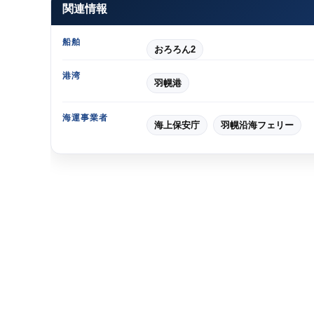
関連情報
船舶
おろろん2
港湾
羽幌港
海運事業者
海上保安庁
羽幌沿海フェリー