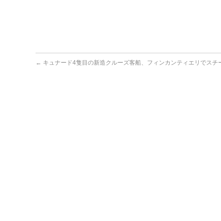
←
キュナード4隻目の新造クルーズ客船、フィンカンティエリでスチ