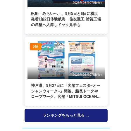
2026年08月07日(金)
帆船「みらいへ」、9月5日と6日に横浜
発着1泊2日体験航海 住友重工 浦賀工場
の岸壁へ入港しドック見学も
5位
2026年08月07日(金)
神戸港、9月27日に「客船フェスタ~オー
シャンウィーク~」開催、船長トークや
ロープワーク、客船「MITSUI OCEAN
FUJI」歓送も
ランキングをもっと見る →