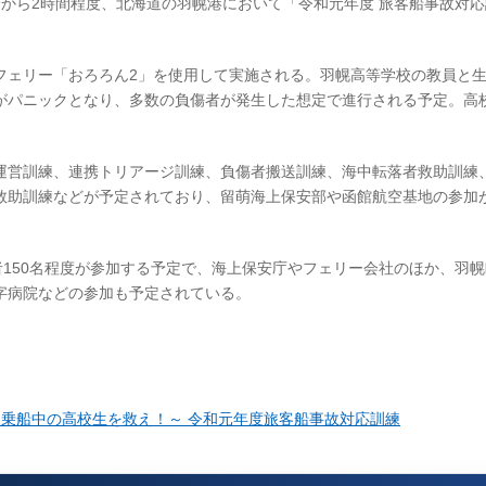
時40分から2時間程度、北海道の羽幌港において「令和元年度 旅客船事故対
ェリー「おろろん2」を使用して実施される。羽幌高等学校の教員と生
がパニックとなり、多数の負傷者が発生した想定で進行される予定。高
運営訓練、連携トリアージ訓練、負傷者搬送訓練、海中転落者救助訓練
救助訓練などが予定されており、留萌海上保安部や函館航空基地の参加
者150名程度が参加する予定で、海上保安庁やフェリー会社のほか、羽
字病院などの参加も予定されている。
、乗船中の高校生を救え！～ 令和元年度旅客船事故対応訓練