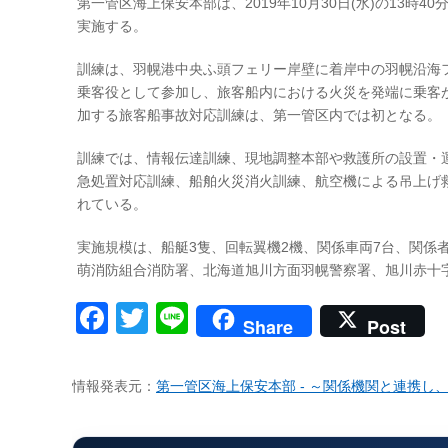
第一管区海上保安本部は、2019年10月30日(水)の13
実施する。
訓練は、羽幌港中央ふ頭フェリー岸壁に着岸中の羽幌沿海フ
乗客役として参加し、旅客船内における火災を発端に乗客
加する旅客船事故対応訓練は、第一管区内では初となる。
訓練では、情報伝達訓練、現地調整本部や救護所の設置・
急処置対応訓練、船舶火災消火訓練、航空機による吊上げ
れている。
実施規模は、船艇3隻、回転翼機2機、関係車両7台、関係
萌消防組合消防署、北海道旭川方面羽幌警察署、旭川赤十
Facebook
Twitter
Line
Share
Post
情報発表元：
第一管区海上保安本部 - ～関係機関と連携し