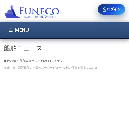
ログイン
MENU
こちら
ユーザー名 / メール
船舶ニュース
HOME
»
船舶ニュース
»
PLH-33 れいめい
»
パスワード
海保十管、新巡視船に搭載のスーパーピューマ3機の愛称を募集 10/27まで
ログイン状態を保持
新規登録
パスワードを忘れた方