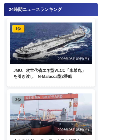
24時間ニュースランキング
1位
2026年08月09日(日)
JMU、次世代省エネ型VLCC「永希丸」
を引き渡し N-Malacca型2番船
2位
2026年08月08日(土)