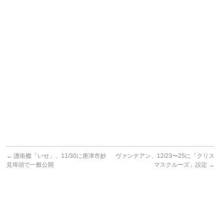
←
護衛艦「いせ」、11/30に唐津市妙
ヴァンテアン、12/23〜25に「クリス
見埠頭で一般公開
マスクルーズ」設定
→