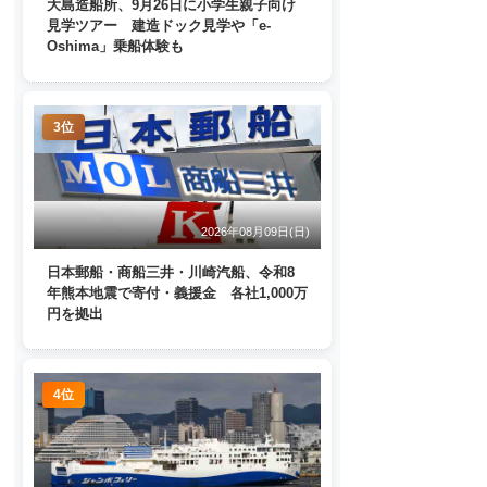
大島造船所、9月26日に小学生親子向け
見学ツアー 建造ドック見学や「e-
Oshima」乗船体験も
3位
2026年08月09日(日)
日本郵船・商船三井・川崎汽船、令和8
年熊本地震で寄付・義援金 各社1,000万
円を拠出
4位