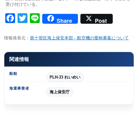
受け付けている。
Facebook
Twitter
Line
Share
Post
情報発表元：
第十管区海上保安本部 - 航空機の愛称募集について
関連情報
船舶
PLH-33 れいめい
海運事業者
海上保安庁