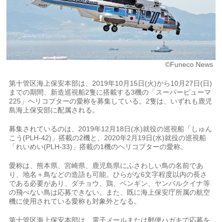
©Funeco News
第十管区海上保安本部は、2019年10月15日(火)から10月27日(日)
までの期間、新造巡視船2隻に搭載する3機の「スーパーピューマ
225」ヘリコプターの愛称を募集している。2隻は、いずれも鹿児
島海上保安部に配属される。
募集されているのは、2019年12月18日(水)就役の巡視船「しゅん
こう(PLH-42)」搭載の2機と、2020年2月19日(水)就役の巡視船
「れいめい(PLH-33)」搭載の1機のヘリコプターの愛称。
愛称は、熊本県、宮崎県、鹿児島県にふさわしい鳥の名前であ
り、地名＋鳥などの造語も可能。ひらがな6文字程度以内の長さ
である必要があり、ダチョウ、鶏、ペンギン、ヤンバルクイナ等
の飛べない鳥は応募できない。また、既に海上保安庁所属の航空
機に使用されている愛称も対象外となる。
第十管区海上保安本部は、電子メールまたは郵便ハガキで応募を