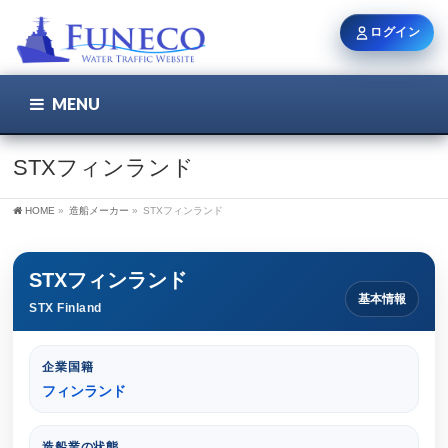
ログイン
MENU
こちら
ユーザー名 / メール
STXフィンランド
HOME
»
造船メーカー
»
STXフィンランド
パスワード
STXフィンランド
基本情報
STX Finland
ログイン状態を保持
企業国籍
フィンランド
新規登録
パスワードを忘れた方
造船業の状態