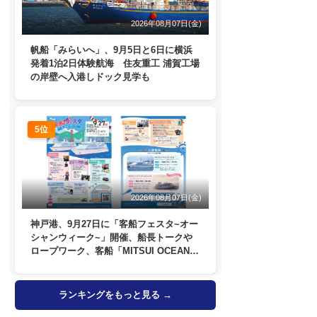
2026年08月07日(金)
帆船「みらいへ」、9月5日と6日に横浜
発着1泊2日体験航海 住友重工 浦賀工場
の岸壁へ入港しドック見学も
5位
2026年08月07日(金)
神戸港、9月27日に「客船フェスタ~オー
シャンウィーク~」開催、船長トークや
ロープワーク、客船「MITSUI OCEAN
FUJI」歓送も
ランキングをもっと見る →