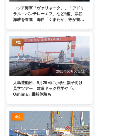
ロシア海軍「ヴァリャーク」、「アドミ
ラル・パンテレーエフ」など5艦、宗谷
海峡を東進 海自「くまたか」等が警戒
監視
3位
2026年08月08日(土)
大島造船所、9月26日に小学生親子向け
見学ツアー 建造ドック見学や「e-
Oshima」乗船体験も
4位