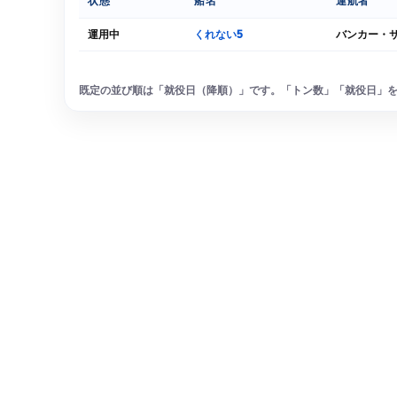
状態
船名
運航者
運用中
くれない5
バンカー・
既定の並び順は「就役日（降順）」です。「トン数」「就役日」