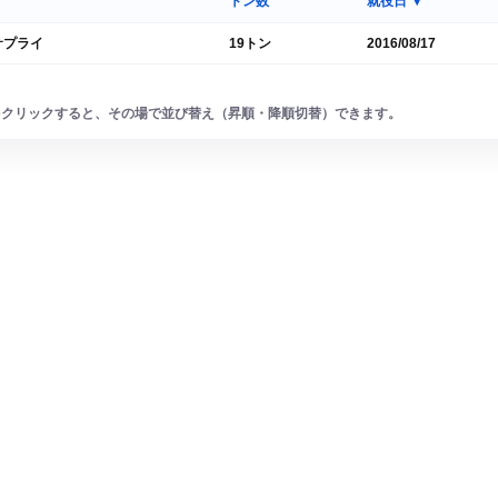
トン数
就役日
▼
サプライ
19トン
2016/08/17
をクリックすると、その場で並び替え（昇順・降順切替）できます。