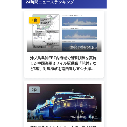
24時間ニュースランキング
1位
2026年08月04日(火)
沖ノ鳥島沖EEZ内海域で射撃訓練を実施
した中国海軍ミサイル駆逐艦「開封」な
ど3艦、対馬海峡を南西進し東シナ海
へ 日本列島を周回
2位
2026年08月01日(土)