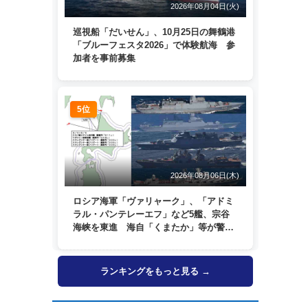
2026年08月04日(火)
巡視船「だいせん」、10月25日の舞鶴港
「ブルーフェスタ2026」で体験航海 参
加者を事前募集
5位
2026年08月06日(木)
ロシア海軍「ヴァリャーク」、「アドミ
ラル・パンテレーエフ」など5艦、宗谷
海峡を東進 海自「くまたか」等が警戒
監視
ランキングをもっと見る →