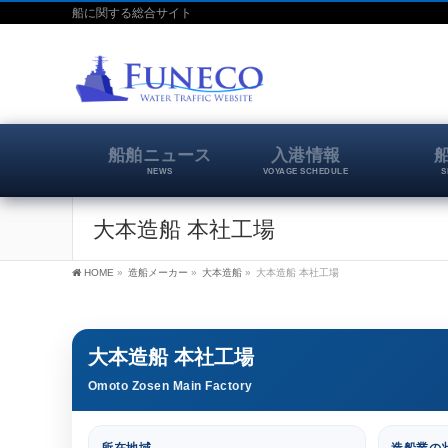
船に関する総合サイト
船舶ニュース
入港情報
NEWS
VOYAGE SCHEDULE
S
大本造船 本社工場
HOME
»
造船メーカー
»
大本造船
»
大本造船 本社工場
大本造船 本社工場
Omoto Zosen Main Factory