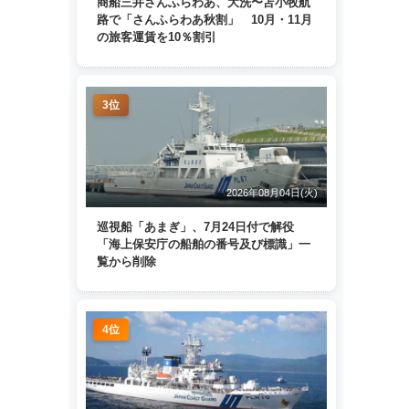
商船三井さんふらわあ、大洗〜苫小牧航
路で「さんふらわあ秋割」 10月・11月
の旅客運賃を10％割引
3位
2026年08月04日(火)
巡視船「あまぎ」、7月24日付で解役
「海上保安庁の船舶の番号及び標識」一
覧から削除
4位