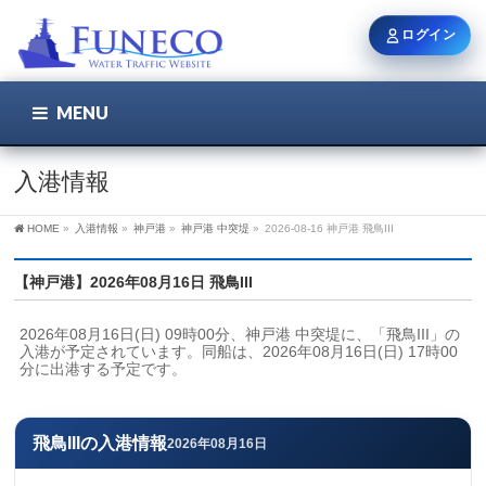
ログイン
MENU
こちら
ユーザー名 / メール
入港情報
HOME
»
入港情報
»
神戸港
»
神戸港 中突堤
»
2026-08-16 神戸港 飛鳥III
パスワード
【神戸港】2026年08月16日 飛鳥III
2026年08月16日(日) 09時00分、神戸港 中突堤に、「飛鳥III」の
ログイン状態を保持
入港が予定されています。同船は、2026年08月16日(日) 17時00
分に出港する予定です。
新規登録
パスワードを忘れた方
飛鳥IIIの入港情報
2026年08月16日