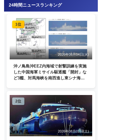
24時間ニュースランキング
1位
2026年08月04日(火)
沖ノ鳥島沖EEZ内海域で射撃訓練を実施
した中国海軍ミサイル駆逐艦「開封」な
ど3艦、対馬海峡を南西進し東シナ海
へ 日本列島を周回
2位
2026年08月01日(土)