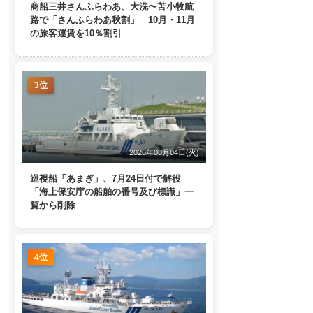
商船三井さんふらわあ、大洗〜苫小牧航
路で「さんふらわあ秋割」 10月・11月
の旅客運賃を10％割引
3位
2026年08月04日(火)
巡視船「あまぎ」、7月24日付で解役
「海上保安庁の船舶の番号及び標識」一
覧から削除
4位