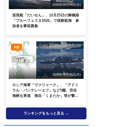
2026年08月04日(火)
巡視船「だいせん」、10月25日の舞鶴港
「ブルーフェスタ2026」で体験航海 参
加者を事前募集
5位
2026年08月06日(木)
ロシア海軍「ヴァリャーク」、「アドミ
ラル・パンテレーエフ」など5艦、宗谷
海峡を東進 海自「くまたか」等が警戒
監視
ランキングをもっと見る →