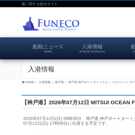
船に関する総合サイト
船舶ニュース
入港情報
NEWS
VOYAGE SCHEDULE
S
入港情報
HOME
»
入港情報
»
神戸港
»
神戸港 神戸ポートターミナル
»
2026-07-12 神
【神戸港】2026年07月12日 MITSUI OCEAN F
2026年07月12日(日) 09時30分、神戸港 神戸ポートター
07月12日(日) 17時00分に出港する予定です。