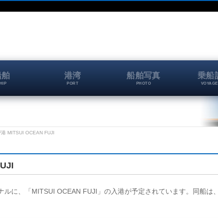
船舶
港湾
船舶写真
乗船
HIP
PORT
PHOTO
VOYAGE
戸港 MITSUI OCEAN FUJI
UJI
ミナルに、「MITSUI OCEAN FUJI」の入港が予定されています。同船は、