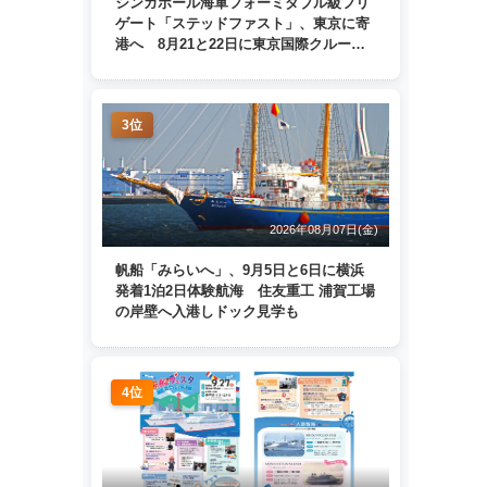
シンガポール海軍フォーミダブル級フリ
ゲート「ステッドファスト」、東京に寄
港へ 8月21と22日に東京国際クルーズ
ターミナルで一般公開
3位
2026年08月07日(金)
帆船「みらいへ」、9月5日と6日に横浜
発着1泊2日体験航海 住友重工 浦賀工場
の岸壁へ入港しドック見学も
4位