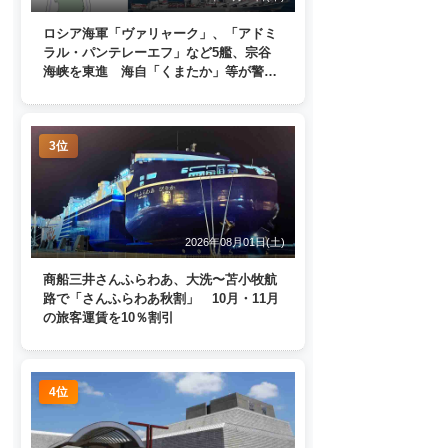
ロシア海軍「ヴァリャーク」、「アドミ
ラル・パンテレーエフ」など5艦、宗谷
海峡を東進 海自「くまたか」等が警戒
監視
3位
2026年08月01日(土)
商船三井さんふらわあ、大洗〜苫小牧航
路で「さんふらわあ秋割」 10月・11月
の旅客運賃を10％割引
4位