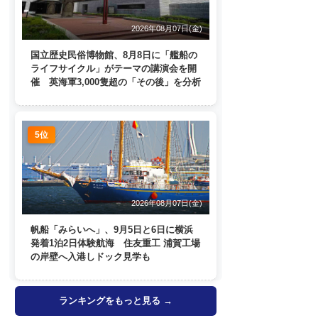
2026年08月07日(金)
国立歴史民俗博物館、8月8日に「艦船の
ライフサイクル」がテーマの講演会を開
催 英海軍3,000隻超の「その後」を分析
5位
2026年08月07日(金)
帆船「みらいへ」、9月5日と6日に横浜
発着1泊2日体験航海 住友重工 浦賀工場
の岸壁へ入港しドック見学も
ランキングをもっと見る →