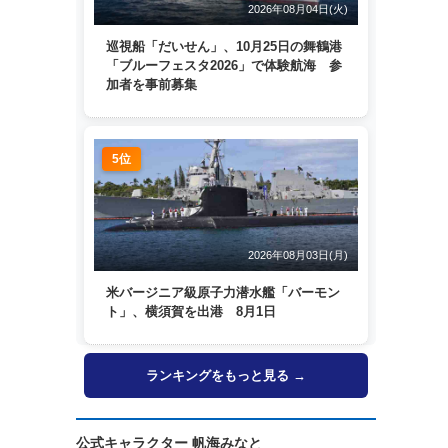
2026年08月04日(火)
巡視船「だいせん」、10月25日の舞鶴港
「ブルーフェスタ2026」で体験航海 参
加者を事前募集
5位
2026年08月03日(月)
米バージニア級原子力潜水艦「バーモン
ト」、横須賀を出港 8月1日
ランキングをもっと見る →
公式キャラクター 帆海みなと