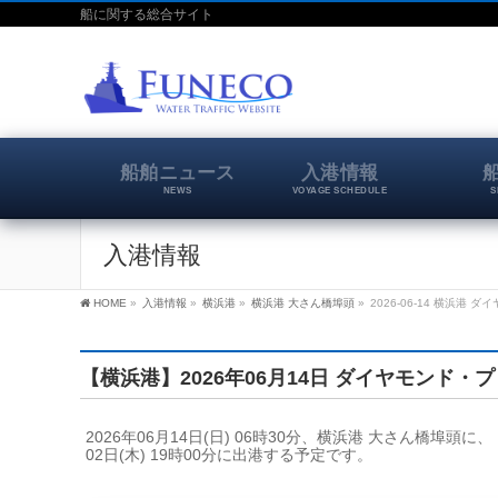
船に関する総合サイト
船舶ニュース
入港情報
NEWS
VOYAGE SCHEDULE
S
入港情報
HOME
»
入港情報
»
横浜港
»
横浜港 大さん橋埠頭
»
2026-06-14 横浜港
【横浜港】2026年06月14日 ダイヤモンド・
2026年06月14日(日) 06時30分、横浜港 大さん橋
02日(木) 19時00分に出港する予定です。