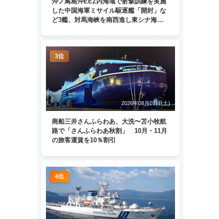
沖ノ鳥島沖EEZ内海域で射撃訓練を実施
した中国海軍ミサイル駆逐艦「開封」な
ど3艦、対馬海峡を南西進し東シナ海
へ 日本列島を周回
3位
2026年08月01日(土)
商船三井さんふらわあ、大洗〜苫小牧航
路で「さんふらわあ秋割」 10月・11月
の旅客運賃を10％割引
4位