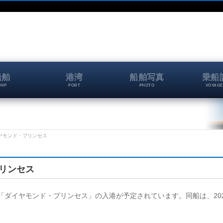
船舶
港湾
船舶写真
乗船
HIP
PORT
PHOTO
VOYAGE
 ダイヤモンド・プリンセス
プリンセス
埠頭に、「ダイヤモンド・プリンセス」の入港が予定されています。同船は、202