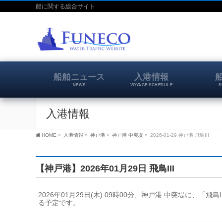
船に関する総合サイト
船舶ニュース
入港情報
NEWS
VOYAGE SCHEDULE
S
入港情報
HOME
»
入港情報
»
神戸港
»
神戸港 中突堤
»
2026-01-29 神戸港 飛鳥III
【神戸港】2026年01月29日 飛鳥III
2026年01月29日(木) 09時00分、神戸港 中突堤に、「飛
る予定です。