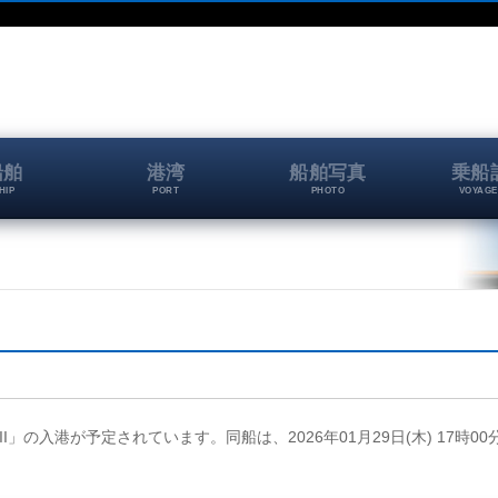
船舶
港湾
船舶写真
乗船
HIP
PORT
PHOTO
VOYAGE
鳥III」の入港が予定されています。同船は、2026年01月29日(木) 17時0