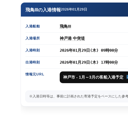
飛鳥IIIの入港情報
2026年01月29日
飛鳥III
入港船舶
神戸港 中突堤
入港場所
2026年01月29日(木) 09時00分
入港時刻
2026年01月29日(木) 17時00分
出港時刻
情報元URL
神戸市 - 1月～3月の客船入港予定
※入港日時等は、事前に計画された寄港予定をベースにした参考