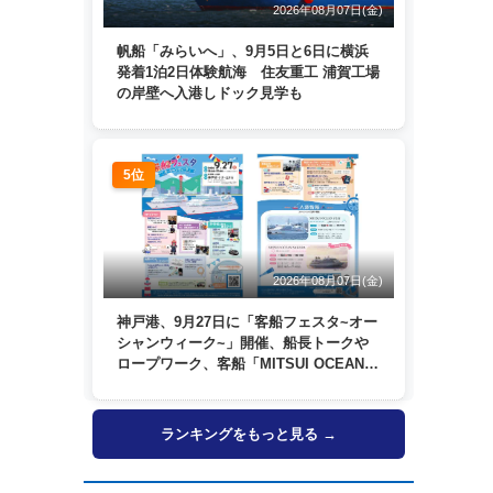
2026年08月07日(金)
帆船「みらいへ」、9月5日と6日に横浜
発着1泊2日体験航海 住友重工 浦賀工場
の岸壁へ入港しドック見学も
5位
2026年08月07日(金)
神戸港、9月27日に「客船フェスタ~オー
シャンウィーク~」開催、船長トークや
ロープワーク、客船「MITSUI OCEAN
FUJI」歓送も
ランキングをもっと見る →