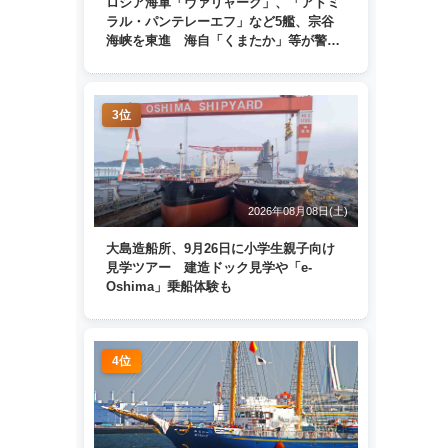
ロシア海軍「ヴァリャーク」、「アドミ
ラル・パンテレーエフ」など5艦、宗谷
海峡を東進 海自「くまたか」等が警戒
監視
3位
2026年08月08日(土)
大島造船所、9月26日に小学生親子向け
見学ツアー 建造ドック見学や「e-
Oshima」乗船体験も
4位