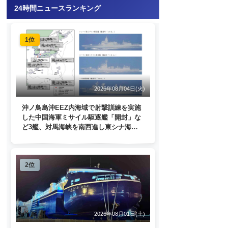
24時間ニュースランキング
1位
2026年08月04日(火)
沖ノ鳥島沖EEZ内海域で射撃訓練を実施
した中国海軍ミサイル駆逐艦「開封」な
ど3艦、対馬海峡を南西進し東シナ海
へ 日本列島を周回
2位
2026年08月01日(土)