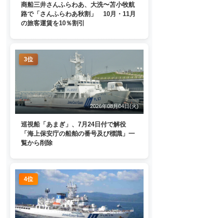
商船三井さんふらわあ、大洗〜苫小牧航
路で「さんふらわあ秋割」 10月・11月
の旅客運賃を10％割引
3位
2026年08月04日(火)
巡視船「あまぎ」、7月24日付で解役
「海上保安庁の船舶の番号及び標識」一
覧から削除
4位