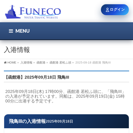
ログイン
MENU
こちら
ユーザー名 / メール
入港情報
HOME
»
入港情報
»
函館港
»
函館港 若松ふ頭
»
2025-09-18 函館港 飛鳥III
パスワード
【函館港】2025年09月18日 飛鳥III
2025年09月18日(木) 17時00分、函館港 若松ふ頭に、「飛鳥III」
ログイン状態を保持
の入港が予定されています。同船は、2025年09月19日(金) 15時
00分に出港する予定です。
新規登録
パスワードを忘れた方
飛鳥IIIの入港情報
2025年09月18日