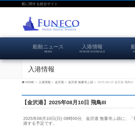
船に関する総合サイト
船舶ニュース
入港情報
NEWS
VOYAGE SCHEDULE
S
入港情報
HOME
»
入港情報
»
金沢港
»
金沢港 無量寺ふ頭
»
2025-08-10 金沢港 飛鳥III
【金沢港】2025年08月10日 飛鳥III
2025年08月10日(日) 08時00分、金沢港 無量寺ふ頭に、
港する予定です。