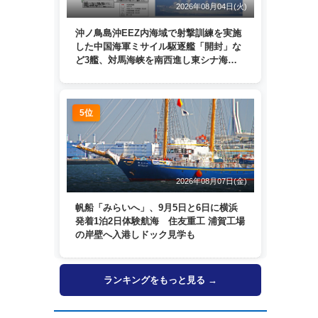
2026年08月04日(火)
沖ノ鳥島沖EEZ内海域で射撃訓練を実施
した中国海軍ミサイル駆逐艦「開封」な
ど3艦、対馬海峡を南西進し東シナ海
へ 日本列島を周回
5位
2026年08月07日(金)
帆船「みらいへ」、9月5日と6日に横浜
発着1泊2日体験航海 住友重工 浦賀工場
の岸壁へ入港しドック見学も
ランキングをもっと見る →