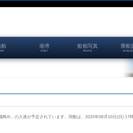
船舶
港湾
船舶写真
乗船
HIP
PORT
PHOTO
VOYAGE
「飛鳥III」の入港が予定されています。同船は、2025年08月10日(日) 17