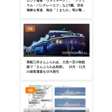
ロシア海軍「ヴァリャーク」、「アドミ
ラル・パンテレーエフ」など5艦、宗谷
海峡を東進 海自「くまたか」等が警戒
監視
3位
2026年08月01日(土)
商船三井さんふらわあ、大洗〜苫小牧航
路で「さんふらわあ秋割」 10月・11月
の旅客運賃を10％割引
4位