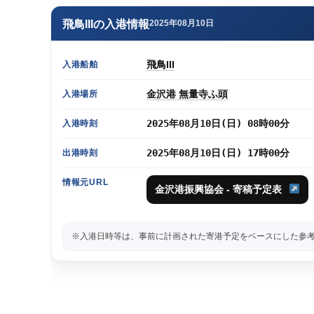
飛鳥IIIの入港情報
2025年08月10日
飛鳥III
入港船舶
金沢港 無量寺ふ頭
入港場所
2025年08月10日(日) 08時00分
入港時刻
2025年08月10日(日) 17時00分
出港時刻
情報元URL
金沢港振興協会 - 寄稿予定表
※入港日時等は、事前に計画された寄港予定をベースにした参考