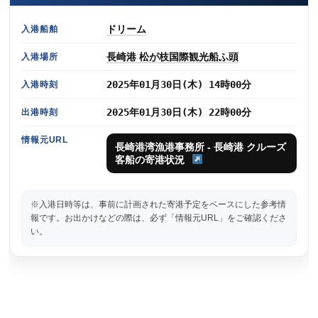
ドリーム
入港船舶
長崎港 松が枝国際観光船ふ頭
入港場所
2025年01月30日(木) 14時00分
入港時刻
2025年01月30日(木) 22時00分
出港時刻
情報元URL
長崎港湾漁港事務所 - 長崎港 クルーズ
客船の寄港状況
※入港日時等は、事前に計画された寄港予定をベースにした参考情
報です。お出かけなどの際は、必ず「情報元URL」をご確認くださ
い。