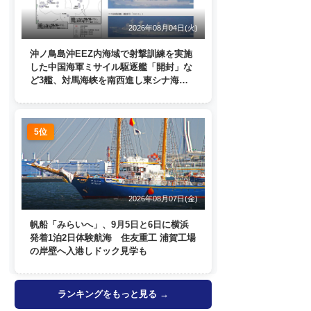
2026年08月04日(火)
沖ノ鳥島沖EEZ内海域で射撃訓練を実施
した中国海軍ミサイル駆逐艦「開封」な
ど3艦、対馬海峡を南西進し東シナ海
へ 日本列島を周回
5位
2026年08月07日(金)
帆船「みらいへ」、9月5日と6日に横浜
発着1泊2日体験航海 住友重工 浦賀工場
の岸壁へ入港しドック見学も
ランキングをもっと見る →