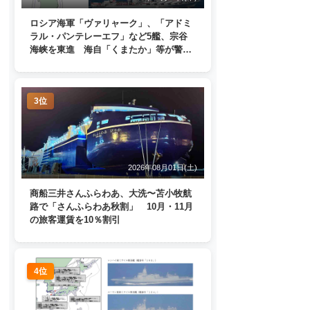
ロシア海軍「ヴァリャーク」、「アドミ
ラル・パンテレーエフ」など5艦、宗谷
海峡を東進 海自「くまたか」等が警戒
監視
3位
2026年08月01日(土)
商船三井さんふらわあ、大洗〜苫小牧航
路で「さんふらわあ秋割」 10月・11月
の旅客運賃を10％割引
4位