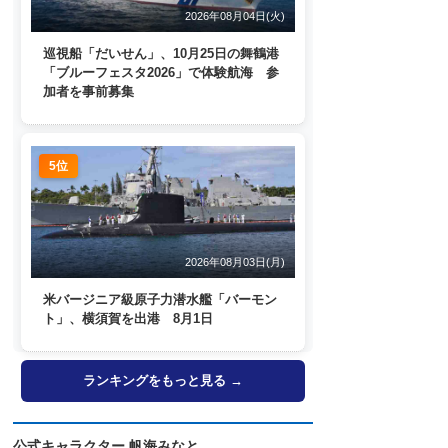
2026年08月04日(火)
巡視船「だいせん」、10月25日の舞鶴港
「ブルーフェスタ2026」で体験航海 参
加者を事前募集
5位
2026年08月03日(月)
米バージニア級原子力潜水艦「バーモン
ト」、横須賀を出港 8月1日
ランキングをもっと見る →
公式キャラクター 帆海みなと