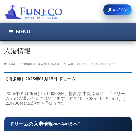
ログイン
MENU
こちら
ユーザー名 / メール
入港情報
HOME
»
入港情報
»
博多港
»
博多港 中央ふ頭
»
2025-01-25 博多港 ドリーム
パスワード
【博多港】2025年01月25日 ドリーム
2025年01月25日(土) 14時00分、博多港 中央ふ頭に、「ドリー
ログイン状態を保持
ム」の入港が予定されています。同船は、2025年01月25日(土) 
21時00分に出港する予定です。
新規登録
パスワードを忘れた方
ドリームの入港情報
2025年01月25日