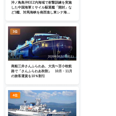
沖ノ鳥島沖EEZ内海域で射撃訓練を実施
した中国海軍ミサイル駆逐艦「開封」な
ど3艦、対馬海峡を南西進し東シナ海
へ 日本列島を周回
3位
2026年08月01日(土)
商船三井さんふらわあ、大洗〜苫小牧航
路で「さんふらわあ秋割」 10月・11月
の旅客運賃を10％割引
4位