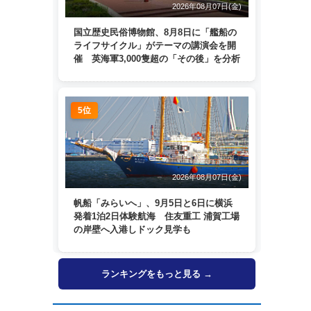
2026年08月07日(金)
国立歴史民俗博物館、8月8日に「艦船の
ライフサイクル」がテーマの講演会を開
催 英海軍3,000隻超の「その後」を分析
5位
2026年08月07日(金)
帆船「みらいへ」、9月5日と6日に横浜
発着1泊2日体験航海 住友重工 浦賀工場
の岸壁へ入港しドック見学も
ランキングをもっと見る →