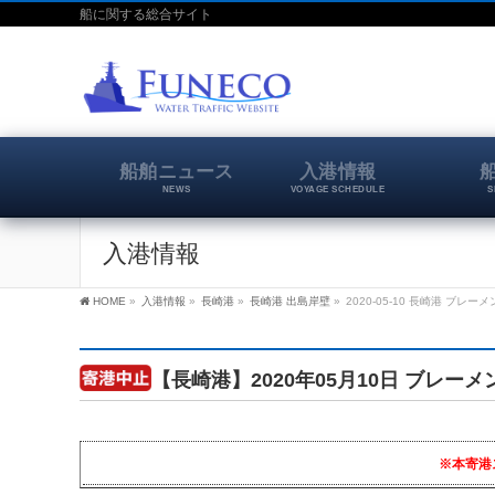
船に関する総合サイト
船舶ニュース
入港情報
NEWS
VOYAGE SCHEDULE
S
入港情報
HOME
»
入港情報
»
長崎港
»
長崎港 出島岸壁
»
2020-05-10 長崎港 ブレーメ
【長崎港】2020年05月10日 ブレーメ
※本寄港