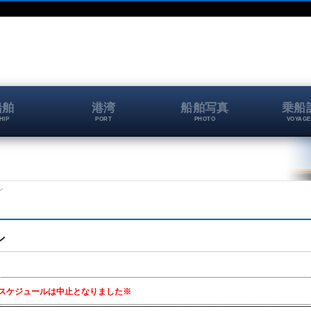
船舶
港湾
船舶写真
乗船
HIP
PORT
PHOTO
VOYAGE
ン
ン
スケジュールは中止となりました※