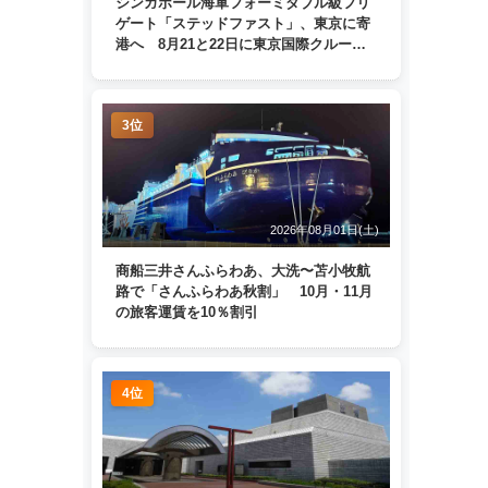
シンガポール海軍フォーミダブル級フリ
ゲート「ステッドファスト」、東京に寄
港へ 8月21と22日に東京国際クルーズ
ターミナルで一般公開
3位
2026年08月01日(土)
商船三井さんふらわあ、大洗〜苫小牧航
路で「さんふらわあ秋割」 10月・11月
の旅客運賃を10％割引
4位