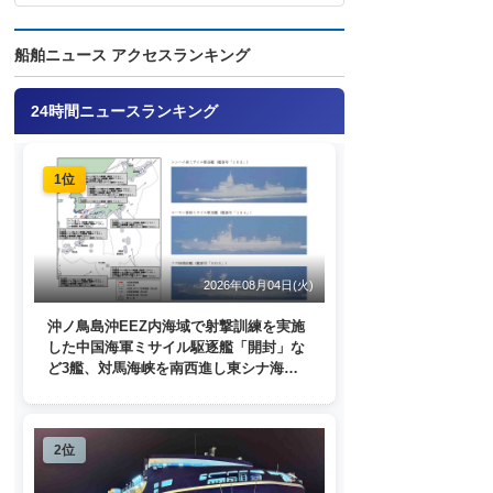
船舶ニュース アクセスランキング
24時間ニュースランキング
1位
2026年08月04日(火)
沖ノ鳥島沖EEZ内海域で射撃訓練を実施
した中国海軍ミサイル駆逐艦「開封」な
ど3艦、対馬海峡を南西進し東シナ海
へ 日本列島を周回
2位