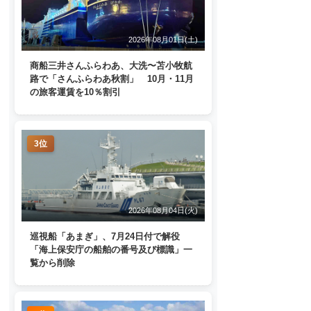
2026年08月01日(土)
商船三井さんふらわあ、大洗〜苫小牧航
路で「さんふらわあ秋割」 10月・11月
の旅客運賃を10％割引
3位
2026年08月04日(火)
巡視船「あまぎ」、7月24日付で解役
「海上保安庁の船舶の番号及び標識」一
覧から削除