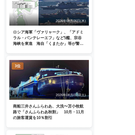
2026年08月06日(木)
ロシア海軍「ヴァリャーク」、「アドミ
ラル・パンテレーエフ」など5艦、宗谷
海峡を東進 海自「くまたか」等が警戒
監視
3位
2026年08月01日(土)
商船三井さんふらわあ、大洗〜苫小牧航
路で「さんふらわあ秋割」 10月・11月
の旅客運賃を10％割引