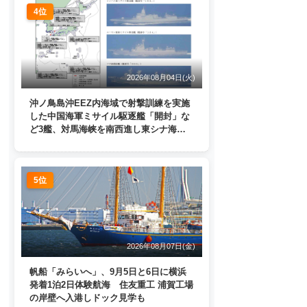
4位
2026年08月04日(火)
沖ノ鳥島沖EEZ内海域で射撃訓練を実施
した中国海軍ミサイル駆逐艦「開封」な
ど3艦、対馬海峡を南西進し東シナ海
へ 日本列島を周回
5位
2026年08月07日(金)
帆船「みらいへ」、9月5日と6日に横浜
発着1泊2日体験航海 住友重工 浦賀工場
の岸壁へ入港しドック見学も