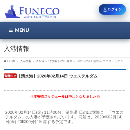
ログイン
MENU
こちら
ユーザー名 / メール
入港情報
HOME
»
入港情報
»
清水港
»
清水港 日の出埠頭
»
2020-02-14 清水港 ウエステルダム
パスワード
【清水港】2020年02月14日 ウエステルダム
ログイン状態を保持
※本寄港スケジュールは中止となりました※
2020年02月14日(金) 11時00分、清水港 日の出埠頭に、「ウエス
テルダム」の入港が予定されています。同船は、2020年02月14
新規登録
パスワードを忘れた方
日(金) 20時00分に出港する予定です。