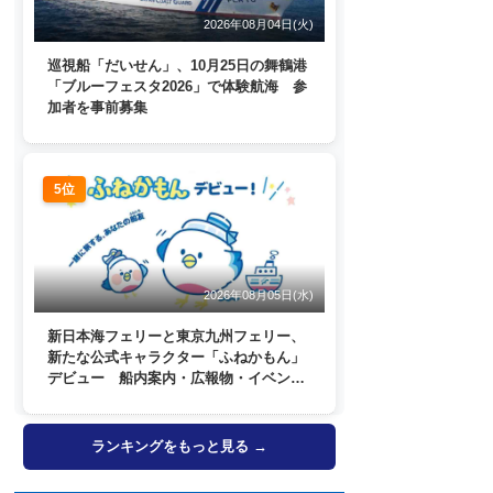
2026年08月04日(火)
巡視船「だいせん」、10月25日の舞鶴港
「ブルーフェスタ2026」で体験航海 参
加者を事前募集
5位
2026年08月05日(水)
新日本海フェリーと東京九州フェリー、
新たな公式キャラクター「ふねかもん」
デビュー 船内案内・広報物・イベン
ト・SNSなどで登場へ
ランキングをもっと見る →