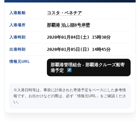
コスタ・ベネチア
入港船舶
那覇港 泊ふ頭8号岸壁
入港場所
2020年01月04日(土) 15時30分
入港時刻
2020年01月05日(日) 14時45分
出港時刻
情報元URL
那覇港管理組合 - 那覇港クルーズ船寄
港予定
※入港日時等は、事前に計画された寄港予定をベースにした参考情
報です。お出かけなどの際は、必ず「情報元URL」をご確認くださ
い。