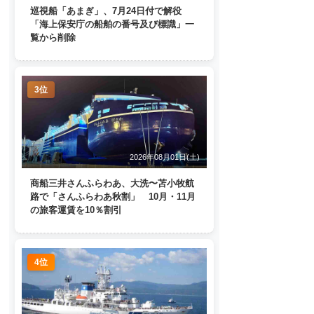
巡視船「あまぎ」、7月24日付で解役
「海上保安庁の船舶の番号及び標識」一
覧から削除
3位
2026年08月01日(土)
商船三井さんふらわあ、大洗〜苫小牧航
路で「さんふらわあ秋割」 10月・11月
の旅客運賃を10％割引
4位