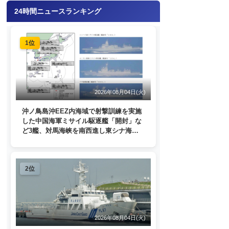
24時間ニュースランキング
1位
2026年08月04日(火)
沖ノ鳥島沖EEZ内海域で射撃訓練を実施
した中国海軍ミサイル駆逐艦「開封」な
ど3艦、対馬海峡を南西進し東シナ海
へ 日本列島を周回
2位
2026年08月04日(火)