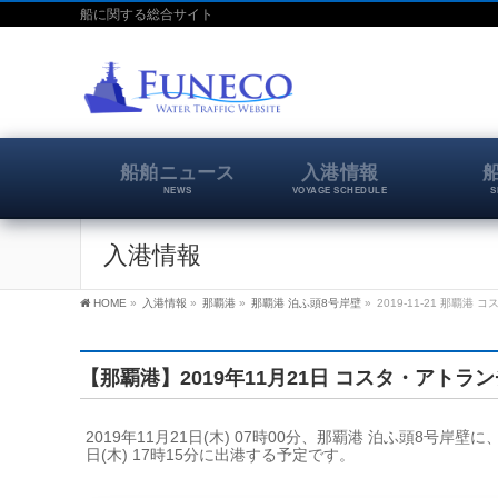
船に関する総合サイト
船舶ニュース
入港情報
NEWS
VOYAGE SCHEDULE
S
入港情報
HOME
»
入港情報
»
那覇港
»
那覇港 泊ふ頭8号岸壁
»
2019-11-21 那覇港
【那覇港】2019年11月21日 コスタ・アトラ
2019年11月21日(木) 07時00分、那覇港 泊ふ頭8号
日(木) 17時15分に出港する予定です。