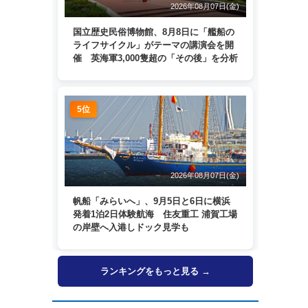
2026年08月07日(金)
国立歴史民俗博物館、8月8日に「艦船の
ライフサイクル」がテーマの講演会を開
催 英海軍3,000隻超の「その後」を分析
5位
2026年08月07日(金)
帆船「みらいへ」、9月5日と6日に横浜
発着1泊2日体験航海 住友重工 浦賀工場
の岸壁へ入港しドック見学も
ランキングをもっと見る →