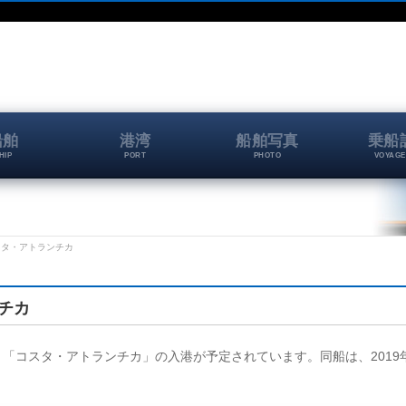
船舶
港湾
船舶写真
乗船
HIP
PORT
PHOTO
VOYAGE
 コスタ・アトランチカ
ンチカ
岸壁に、「コスタ・アトランチカ」の入港が予定されています。同船は、2019年