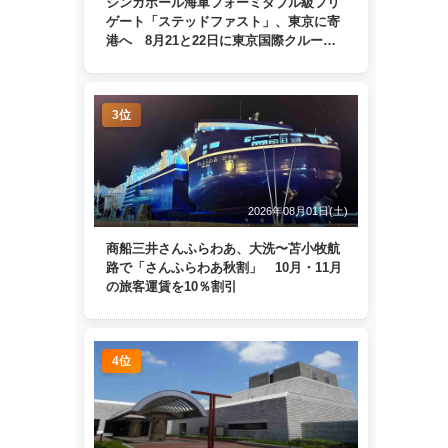
シンガポール海軍フォーミダブル級フリ
ゲート「ステッドファスト」、東京に寄
港へ 8月21と22日に東京国際クルーズ
ターミナルで一般公開
3位
2026年08月01日(土)
商船三井さんふらわあ、大洗〜苫小牧航
路で「さんふらわあ秋割」 10月・11月
の旅客運賃を10％割引
4位