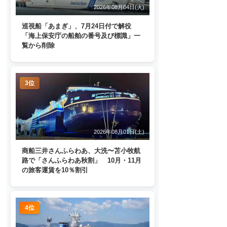
2026年08月04日(火)
巡視船「あまぎ」、7月24日付で解役
「海上保安庁の船舶の番号及び標識」一
覧から削除
3位
2026年08月01日(土)
商船三井さんふらわあ、大洗〜苫小牧航
路で「さんふらわあ秋割」 10月・11月
の旅客運賃を10％割引
4位