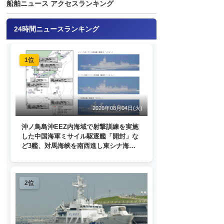
船舶ニュース アクセスランキング
24時間ニュースランキング
1位
2026年08月04日(火)
沖ノ鳥島沖EEZ内海域で射撃訓練を実施
した中国海軍ミサイル駆逐艦「開封」な
ど3艦、対馬海峡を南西進し東シナ海
へ 日本列島を周回
2位