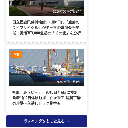
2026年08月07日(金)
国立歴史民俗博物館、8月8日に「艦船の
ライフサイクル」がテーマの講演会を開
催 英海軍3,000隻超の「その後」を分析
5位
2026年08月07日(金)
帆船「みらいへ」、9月5日と6日に横浜
発着1泊2日体験航海 住友重工 浦賀工場
の岸壁へ入港しドック見学も
ランキングをもっと見る →