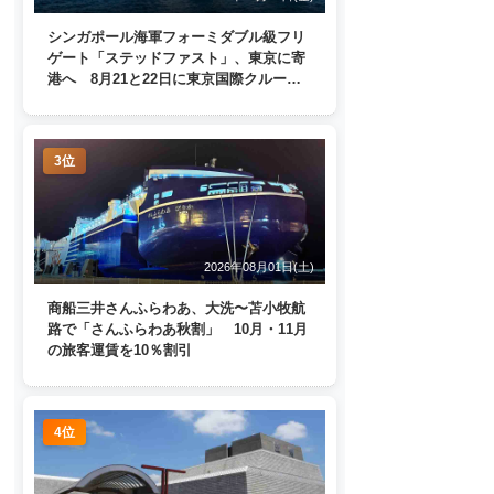
シンガポール海軍フォーミダブル級フリ
ゲート「ステッドファスト」、東京に寄
港へ 8月21と22日に東京国際クルーズ
ターミナルで一般公開
3位
2026年08月01日(土)
商船三井さんふらわあ、大洗〜苫小牧航
路で「さんふらわあ秋割」 10月・11月
の旅客運賃を10％割引
4位