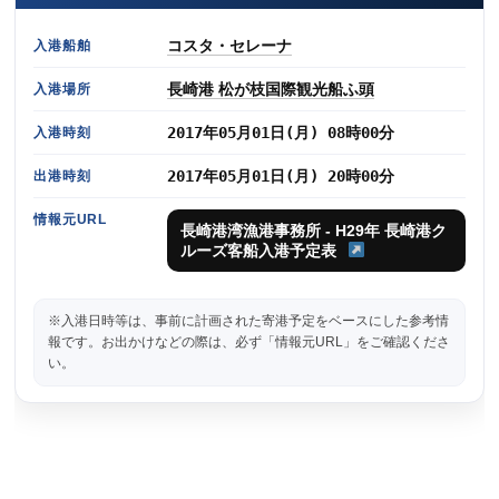
コスタ・セレーナ
入港船舶
長崎港 松が枝国際観光船ふ頭
入港場所
2017年05月01日(月) 08時00分
入港時刻
2017年05月01日(月) 20時00分
出港時刻
情報元URL
長崎港湾漁港事務所 - H29年 長崎港ク
ルーズ客船入港予定表
※入港日時等は、事前に計画された寄港予定をベースにした参考情
報です。お出かけなどの際は、必ず「情報元URL」をご確認くださ
い。