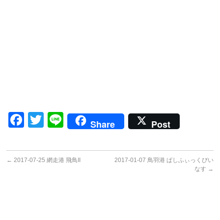
Facebook
Twitter
Line
Share
Post
←
2017-07-25 網走港 飛鳥II
2017-01-07 鳥羽港 ぱしふぃっくびい
なす
→