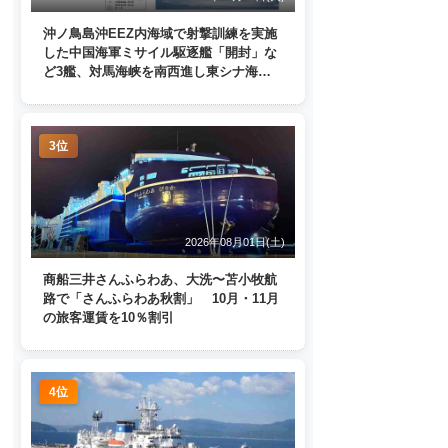
沖ノ鳥島沖EEZ内海域で射撃訓練を実施
した中国海軍ミサイル駆逐艦「開封」な
ど3艦、対馬海峡を南西進し東シナ海
へ 日本列島を周回
3位
2026年08月01日(土)
商船三井さんふらわあ、大洗〜苫小牧航
路で「さんふらわあ秋割」 10月・11月
の旅客運賃を10％割引
4位