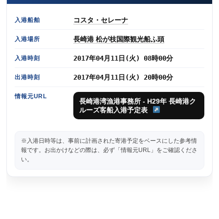
コスタ・セレーナ
入港船舶
長崎港 松が枝国際観光船ふ頭
入港場所
2017年04月11日(火) 08時00分
入港時刻
2017年04月11日(火) 20時00分
出港時刻
情報元URL
長崎港湾漁港事務所 - H29年 長崎港ク
ルーズ客船入港予定表
※入港日時等は、事前に計画された寄港予定をベースにした参考情
報です。お出かけなどの際は、必ず「情報元URL」をご確認くださ
い。