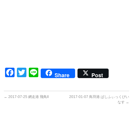
Facebook
Twitter
Line
Share
Post
←
2017-07-25 網走港 飛鳥II
2017-01-07 鳥羽港 ぱしふぃっくびい
なす
→