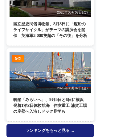
2026年08月07日(金)
国立歴史民俗博物館、8月8日に「艦船の
ライフサイクル」がテーマの講演会を開
催 英海軍3,000隻超の「その後」を分析
5位
2026年08月07日(金)
帆船「みらいへ」、9月5日と6日に横浜
発着1泊2日体験航海 住友重工 浦賀工場
の岸壁へ入港しドック見学も
ランキングをもっと見る →