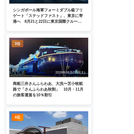
シンガポール海軍フォーミダブル級フリ
ゲート「ステッドファスト」、東京に寄
港へ 8月21と22日に東京国際クルーズ
ターミナルで一般公開
3位
2026年08月01日(土)
商船三井さんふらわあ、大洗〜苫小牧航
路で「さんふらわあ秋割」 10月・11月
の旅客運賃を10％割引
4位