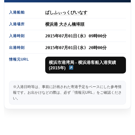
ぱしふぃっくびいなす
入港船舶
横浜港 大さん橋埠頭
入港場所
2015年07月01日(水) 09時00分
入港時刻
2015年07月01日(水) 20時00分
出港時刻
情報元URL
横浜市港湾局 - 横浜港客船入港実績
(2015年)
※入港日時等は、事前に計画された寄港予定をベースにした参考情
報です。お出かけなどの際は、必ず「情報元URL」をご確認くださ
い。