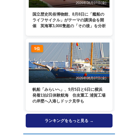
2026年08月07日(金)
国立歴史民俗博物館、8月8日に「艦船の
ライフサイクル」がテーマの講演会を開
催 英海軍3,000隻超の「その後」を分析
5位
2026年08月07日(金)
帆船「みらいへ」、9月5日と6日に横浜
発着1泊2日体験航海 住友重工 浦賀工場
の岸壁へ入港しドック見学も
ランキングをもっと見る →