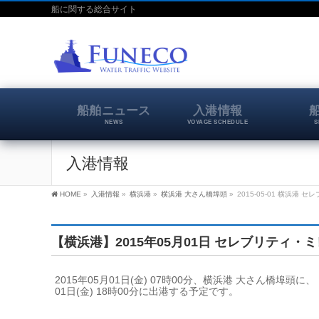
船に関する総合サイト
船舶ニュース
入港情報
NEWS
VOYAGE SCHEDULE
S
入港情報
HOME
»
入港情報
»
横浜港
»
横浜港 大さん橋埠頭
»
2015-05-01 横浜港
【横浜港】2015年05月01日 セレブリティ・
2015年05月01日(金) 07時00分、横浜港 大さん橋
01日(金) 18時00分に出港する予定です。