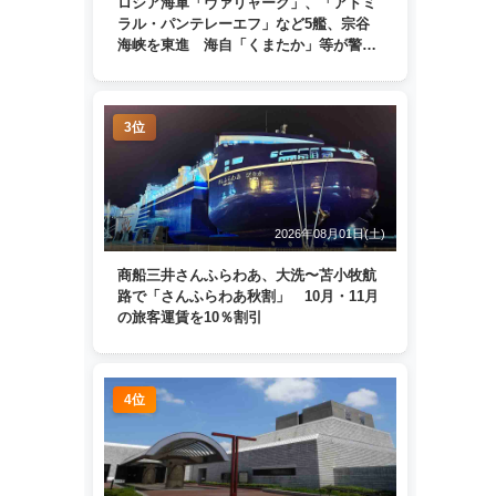
ロシア海軍「ヴァリャーク」、「アドミ
ラル・パンテレーエフ」など5艦、宗谷
海峡を東進 海自「くまたか」等が警戒
監視
3位
2026年08月01日(土)
商船三井さんふらわあ、大洗〜苫小牧航
路で「さんふらわあ秋割」 10月・11月
の旅客運賃を10％割引
4位