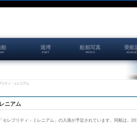
船舶
港湾
船舶写真
乗船
HIP
PORT
PHOTO
VOYAGE
 セレブリティ・ミレニアム
ミレニアム
埠頭に、「セレブリティ・ミレニアム」の入港が予定されています。同船は、201