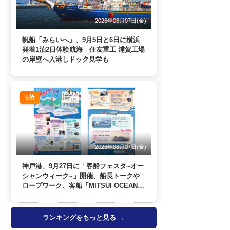
2026年08月07日(金)
帆船「みらいへ」、9月5日と6日に横浜
発着1泊2日体験航海 住友重工 浦賀工場
の岸壁へ入港しドック見学も
5位
2026年08月07日(金)
神戸港、9月27日に「客船フェスタ~オー
シャンウィーク~」開催、船長トークや
ロープワーク、客船「MITSUI OCEAN
FUJI」歓送も
ランキングをもっと見る →