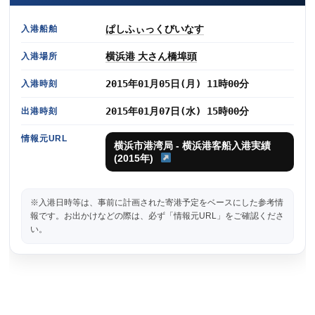
ぱしふぃっくびいなす
入港船舶
横浜港 大さん橋埠頭
入港場所
2015年01月05日(月) 11時00分
入港時刻
2015年01月07日(水) 15時00分
出港時刻
情報元URL
横浜市港湾局 - 横浜港客船入港実績
(2015年)
※入港日時等は、事前に計画された寄港予定をベースにした参考情
報です。お出かけなどの際は、必ず「情報元URL」をご確認くださ
い。