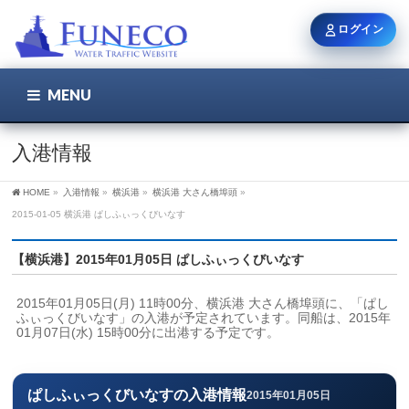
ログイン
MENU
こちら
ユーザー名 / メール
入港情報
HOME
»
入港情報
»
横浜港
»
横浜港 大さん橋埠頭
»
パスワード
2015-01-05 横浜港 ぱしふぃっくびいなす
【横浜港】2015年01月05日 ぱしふぃっくびいなす
ログイン状態を保持
2015年01月05日(月) 11時00分、横浜港 大さん橋埠頭に、「ぱし
ふぃっくびいなす」の入港が予定されています。同船は、2015年
01月07日(水) 15時00分に出港する予定です。
新規登録
パスワードを忘れた方
ぱしふぃっくびいなすの入港情報
2015年01月05日